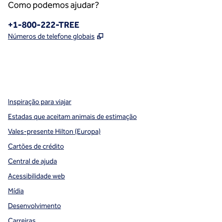
Como podemos ajudar?
Telefone:
+1-800-222-TREE
,
Abre nova guia
Números de telefone globais
x
facebook
instagram
,
Abre nova guia
,
Abre nova guia
,
Abre nova guia
Inspiração para viajar
Estadas que aceitam animais de estimação
Vales-presente Hilton (Europa)
Cartões de crédito
Central de ajuda
Acessibilidade web
Mídia
Desenvolvimento
Carreiras