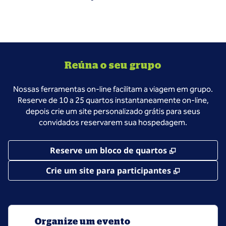
Reúna o seu grupo
Nossas ferramentas on-line facilitam a viagem em grupo.
Reserve de 10 a 25 quartos instantaneamente on-line,
depois crie um site personalizado grátis para seus
convidados reservarem sua hospedagem.
,
Abre nova 
Reserve um bloco de quartos
,
Abre nova
Crie um site para participantes
Organize um evento