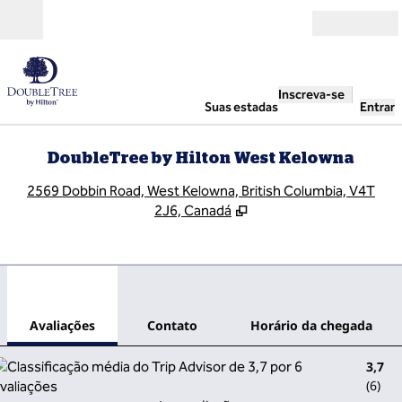
Pular para o conteúdo
Abrir
Inscreva-se
Suas estadas
Entrar
DoubleTree by Hilton West Kelowna
,
A
2569 Dobbin Road, West Kelowna, British Columbia, V4T
2J6, Canadá
1
/
12
imagem anterior
pró
1 de 12
Contato
Avaliações
Contato
Horário da chegada
3,7
(
6
)