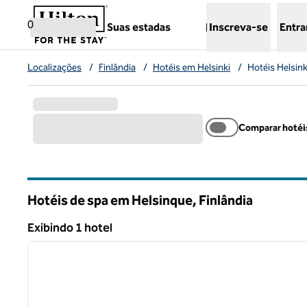
Pular para o conteúdo
,
abre uma nova guia
0
Suas estadas
Inscreva-se
Entra
Localizações
/
Finlândia
/
Hotéis em Helsinki
/
Hotéis Helsink
Comparar hotéi
Hotéis de spa em Helsinque, Finlândia
Exibindo 1 hotel
1
Exibindo 1 hotel
imagem anterior
1 de 12