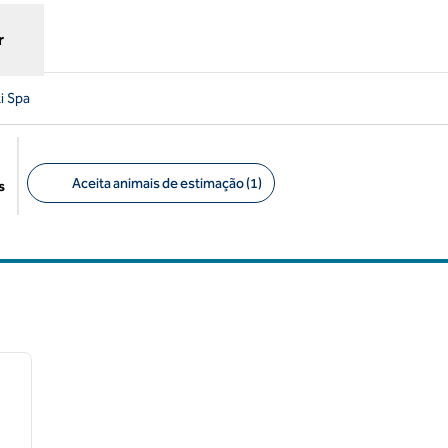
r
i Spa
Aceita animais de estimação (1)
s
Filtros sugeridos
/
12
próxima imagem