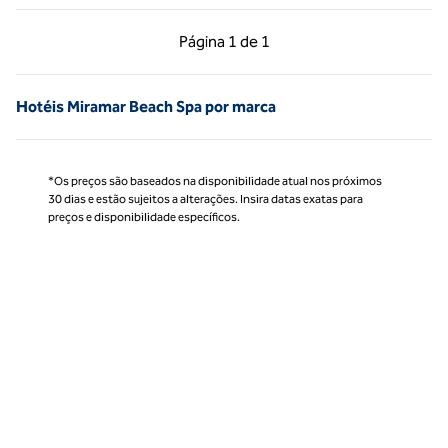
Página anterior, 1 de 1
Próxima página, 1 de
Página
1 de 1
Página 1 de 1
Hotéis Miramar Beach Spa por marca
*Os preços são baseados na disponibilidade atual nos próximos
30 dias e estão sujeitos a alterações. Insira datas exatas para
preços e disponibilidade específicos.