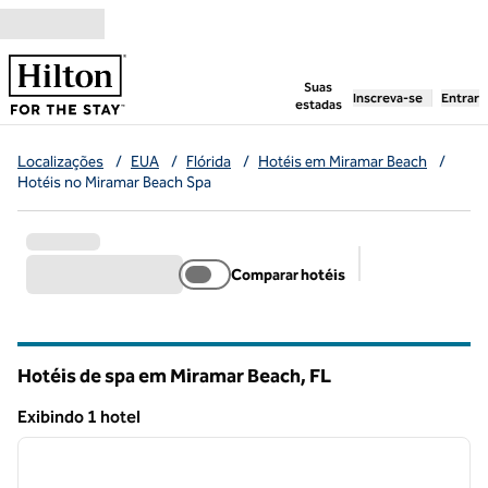
Pular para o conteúdo
,
abre uma nova g
Suas
Inscreva-se
Entrar
estadas
Localizações
/
EUA
/
Flórida
/
Hotéis em Miramar Beach
/
Hotéis no Miramar Beach Spa
Comparar hotéis
Filtros sugerido
Hotéis de spa em Miramar Beach,
FL
Florida
Exibindo 1 hotel
1
/
12
Exibindo 1 hotel
imagem anterior
próxi
1 de 12