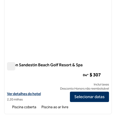
Hilton Sandestin Beach Golf Resort & Spa
Hilton Sandestin Beach Golf Resort & Spa
$ 307
De*
Inclui taxas
Desconto Honors não reembolsável
Exibir detalhes do hotel Hilton Sandestin Beach Golf Resort & Spa
Ver detalhes do hotel
Selecionar datas
2,20 milhas
Piscina coberta
Piscina ao ar livre