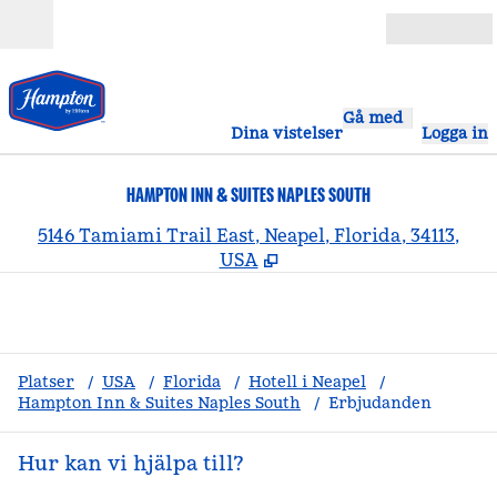
Gå vidare till innehållet
Öppna
Gå med
Dina vistelser
Logga in
HAMPTON INN & SUITES NAPLES SOUTH
,
Ö
5146 Tamiami Trail East, Neapel, Florida, 34113,
USA
Platser
/
USA
/
Florida
/
Hotell i Neapel
/
Hampton Inn & Suites Naples South
/
Erbjudanden
Hur kan vi hjälpa till?