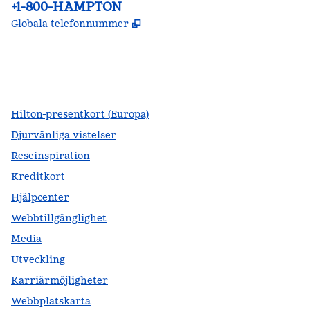
Telefon:
+1-800-HAMPTON
,
Öppnas i ny flik
Globala telefonnummer
facebook
x
instagram
,
öppnas i en ny flik
,
öppnas i en ny flik
,
öppnas i en ny flik
Hilton-presentkort (Europa)
Djurvänliga vistelser
Reseinspiration
Kreditkort
Hjälpcenter
Webbtillgänglighet
Media
Utveckling
Karriärmöjligheter
Webbplatskarta