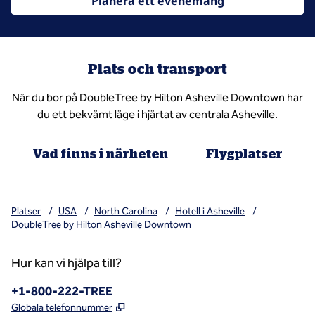
Planera ett evenemang
Plats och transport
När du bor på DoubleTree by Hilton Asheville Downtown har
du ett bekvämt läge i hjärtat av centrala Asheville.
Vad finns i närheten
Flygplatser
Platser
/
USA
/
North Carolina
/
Hotell i Asheville
/
DoubleTree by Hilton Asheville Downtown
Hur kan vi hjälpa till?
Telefon:
+1-800-222-TREE
,
Öppnas i ny flik
Globala telefonnummer