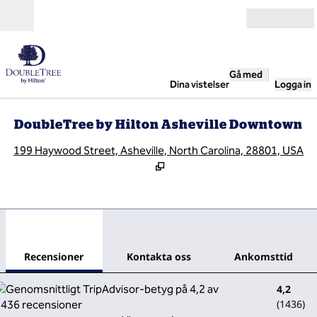
Gå vidare till innehållet
Öppna
Gå med
Dina vistelser
Logga in
DoubleTree by Hilton Asheville Downtown
,
Ö
199 Haywood Street, Asheville, North Carolina, 28801, USA
1
/
12
föregående bild
nästa
1 av 12
Kontakta oss
Recensioner
Kontakta oss
Ankomsttid
4,2
(
1436
)