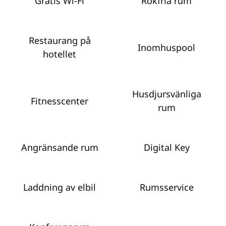
Gratis Wi-Fi
Rökfria rum
Restaurang på
Inomhuspool
hotellet
Husdjursvänliga
Fitnesscenter
rum
Angränsande rum
Digital Key
Laddning av elbil
Rumsservice