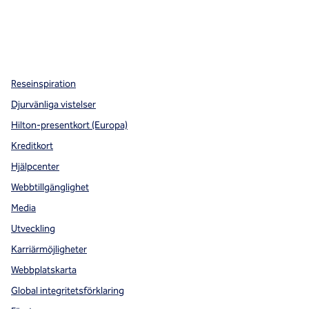
x
facebook
instagram
,
öppnas i en ny flik
,
öppnas i en ny flik
,
öppnas i en ny flik
Reseinspiration
Djurvänliga vistelser
Hilton-presentkort (Europa)
Kreditkort
Hjälpcenter
Webbtillgänglighet
Media
Utveckling
Karriärmöjligheter
Webbplatskarta
Global integritetsförklaring