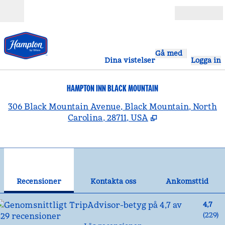
Gå vidare till innehållet
Öppna
Gå med
Dina vistelser
Logga in
HAMPTON INN BLACK MOUNTAIN
,
Ö
306 Black Mountain Avenue, Black Mountain, North
Carolina, 28711, USA
1
/
12
föregående bild
näst
1 av 12
Kontakta oss
Recensioner
Kontakta oss
Ankomsttid
4,7
(
229
)