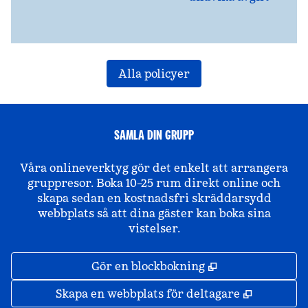
Alla policyer
SAMLA DIN GRUPP
Våra onlineverktyg gör det enkelt att arrangera
gruppresor. Boka 10–25 rum direkt online och
skapa sedan en kostnadsfri skräddarsydd
webbplats så att dina gäster kan boka sina
vistelser.
,
Öppnas i ny fli
Gör en blockbokning
,
Öppnas i 
Skapa en webbplats för deltagare