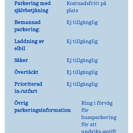
Parkering med
Kostnadsfritt på
självbetjäning
plats
Bemannad
Ej tillgänglig
parkering:
Laddning av
Ej tillgänglig
elbil
Säker
Ej tillgänglig
Övertäckt
Ej tillgänglig
Prioriterad
Ej tillgänglig
in-/utfart
Övrig
Ring i förväg
parkeringsinformation
för
bussparkering
för att
undvika avgift