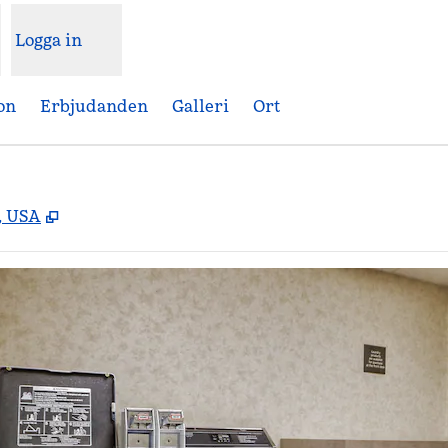
Logga in
on
Erbjudanden
Galleri
Ort
,
Öppnas i ny flik
, USA