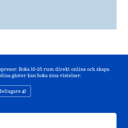
ppresor. Boka 10–25 rum direkt online och skapa
ina gäster kan boka sina vistelser.
,
Öppnas i ny flik
deltagare