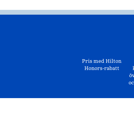
Pris med Hilton
Honors-rabatt
ö
o