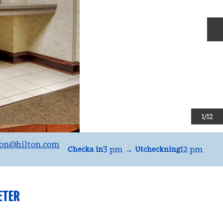
N
1
/
12
on
@hilton.com
3 pm
→
12 pm
Checka in
Utcheckning
ETER