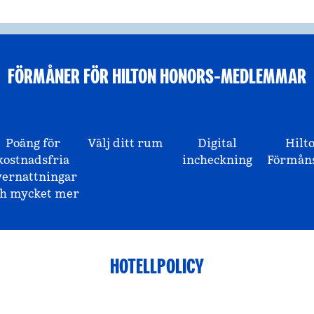
FÖRMÅNER FÖR HILTON HONORS-MEDLEMMAR
Poäng för
Välj ditt rum
Digital
Hilt
kostnadsfria
incheckning
Förmåns
vernattningar
ch mycket mer
HOTELLPOLICY