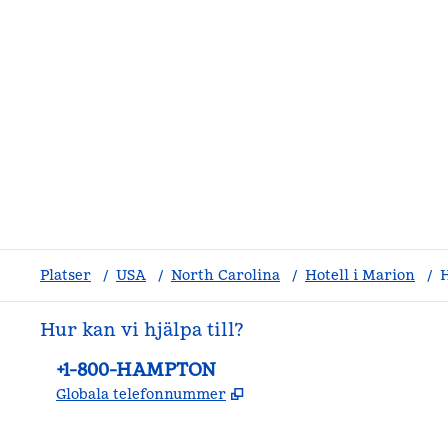
Platser
/
USA
/
North Carolina
/
Hotell i Marion
/
Hur kan vi hjälpa till?
Telefon:
+1-800-HAMPTON
,
Öppnas i ny flik
Globala telefonnummer