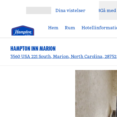
Gå vidare till innehållet
Dina vistelser
Gå med
Öppna meny
Hem
Rum
Hotellinformati
HAMPTON INN MARION
3560 USA 221 South, Marion, North Carolina, 28752