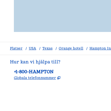
Platser
/
USA
/
Texas
/
Orange hotell
/
Hampton In
Hur kan vi hjälpa till?
Telefon:
+1-800-HAMPTON
,
Öppnas i ny flik
Globala telefonnummer
facebook
x
instagram
,
öppnas i en ny flik
,
öppnas i en ny flik
,
öppnas i en ny flik