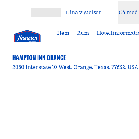
Gå vidare till innehållet
Dina vistelser
Gå med
Öppna meny
Hem
Rum
Hotellinformati
HAMPTON INN ORANGE
2080 Interstate 10 West, Orange, Texas, 77632, USA