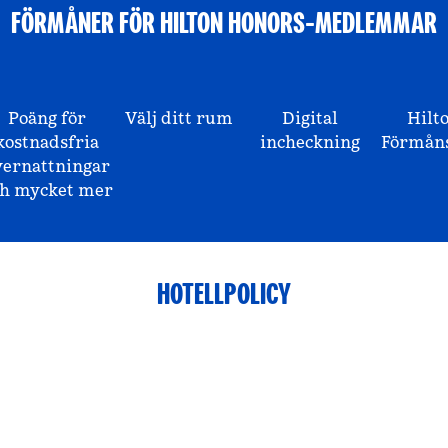
FÖRMÅNER FÖR HILTON HONORS-MEDLEMMAR
Poäng för
Välj ditt rum
Digital
Hilt
kostnadsfria
incheckning
Förmåns
vernattningar
ch mycket mer
HOTELLPOLICY