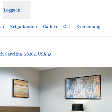
Logga in
on
Erbjudanden
Galleri
Ort
Evenemang
,
Öppnas i ny flik
rth Carolina, 28202, USA