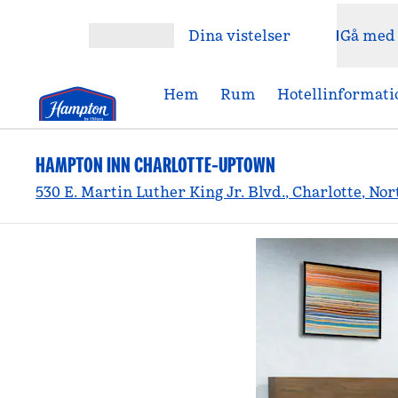
Gå vidare till innehållet
Dina vistelser
Gå med
Öppna meny
Hem
Rum
Hotellinformati
HAMPTON INN CHARLOTTE-UPTOWN
530 E. Martin Luther King Jr. Blvd., Charlotte, No