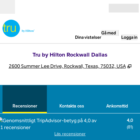
Gå vidare till innehållet
Öppna
Gå med
Dina vistelser
Logga in
Tru by Hilton Rockwall Dallas
,
Öpp
2600 Summer Lee Drive, Rockwall, Texas, 75032, USA
1
/
12
föregående bild
nästa
1 av 12
Kontakta oss
Recensioner
Kontakta oss
Ankomsttid
4,0
(
81
)
Läs recensioner