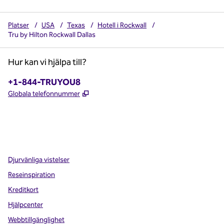
Platser
/
USA
/
Texas
/
Hotell i Rockwall
/
Tru by Hilton Rockwall Dallas
Hur kan vi hjälpa till?
Telefon:
+1-844-TRUYOU8
,
Öppnas i ny flik
Globala telefonnummer
x
facebook
instagram
,
öppnas i en ny flik
,
öppnas i en ny flik
,
öppnas i en ny flik
Djurvänliga vistelser
Reseinspiration
Kreditkort
Hjälpcenter
Webbtillgänglighet