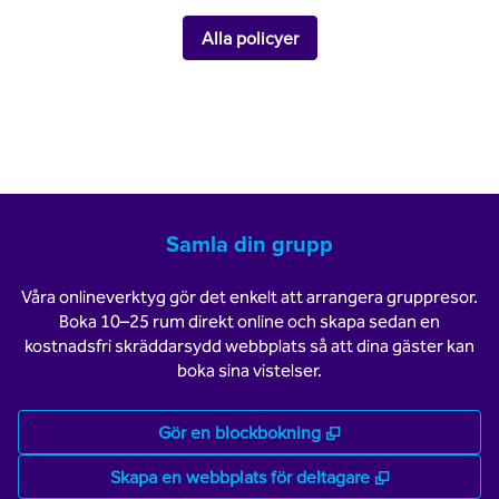
Alla policyer
Samla din grupp
Våra onlineverktyg gör det enkelt att arrangera gruppresor.
Boka 10–25 rum direkt online och skapa sedan en
kostnadsfri skräddarsydd webbplats så att dina gäster kan
boka sina vistelser.
,
Öppnas i ny flik
Gör en blockbokning
,
Öppnas i ny f
Skapa en webbplats för deltagare