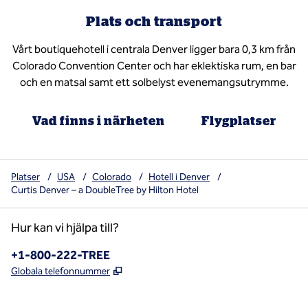
Plats och transport
Vårt boutiquehotell i centrala Denver ligger bara 0,3 km från
Colorado Convention Center och har eklektiska rum, en bar
och en matsal samt ett solbelyst evenemangsutrymme.
Vad finns i närheten
Flygplatser
Platser
/
USA
/
Colorado
/
Hotell i Denver
/
Curtis Denver – a DoubleTree by Hilton Hotel
Hur kan vi hjälpa till?
Telefon:
+1-800-222-TREE
,
Öppnas i ny flik
Globala telefonnummer