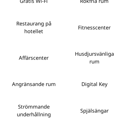
Gratis Wi-Fi
Rökfria rum
Restaurang på
Fitnesscenter
hotellet
Husdjursvänliga
Affärscenter
rum
Angränsande rum
Digital Key
Strömmande
Spjälsängar
underhållning