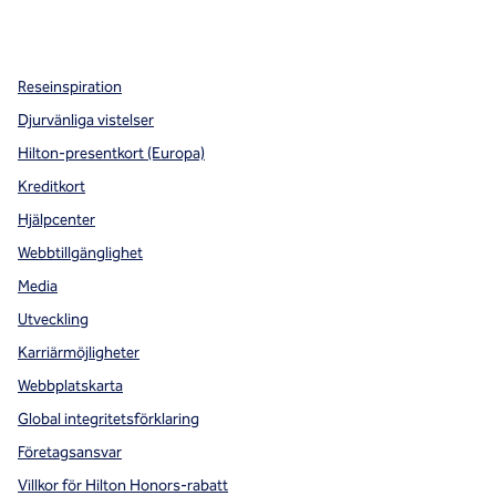
x
facebook
instagram
,
öppnas i en ny flik
,
öppnas i en ny flik
,
öppnas i en ny flik
Reseinspiration
Djurvänliga vistelser
Hilton-presentkort (Europa)
Kreditkort
Hjälpcenter
Webbtillgänglighet
Media
Utveckling
Karriärmöjligheter
Webbplatskarta
Global integritetsförklaring
Företagsansvar
Villkor för Hilton Honors-rabatt