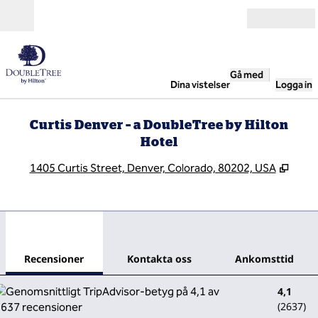
Gå vidare till innehållet
Öppna
Gå med
Dina vistelser
Logga in
Curtis Denver – a DoubleTree by Hilton
Hotel
,
Öppna
1405 Curtis Street, Denver, Colorado, 80202, USA
1
/
12
föregående bild
nästa
1 av 12
Kontakta oss
Recensioner
Kontakta oss
Ankomsttid
4,1
(
2637
)