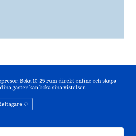
ppresor. Boka 10–25 rum direkt online och skapa
ina gäster kan boka sina vistelser.
,
Öppnas i ny flik
deltagare