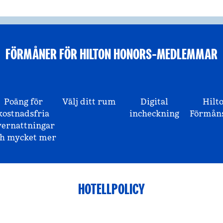
FÖRMÅNER FÖR HILTON HONORS-MEDLEMMAR
Poäng för
Välj ditt rum
Digital
Hilt
kostnadsfria
incheckning
Förmåns
vernattningar
ch mycket mer
HOTELLPOLICY