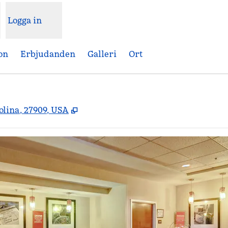
Logga in
on
Erbjudanden
Galleri
Ort
,
Öppnas i ny flik
olina, 27909, USA