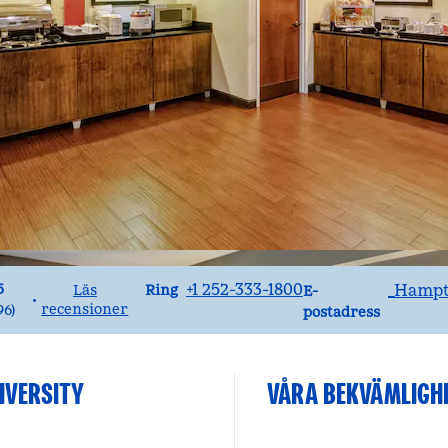
Ring
E-postECGNC
+1 252-333-1800
_Hamp
5
Ring
Läs
E-
•
recensioner
96
)
postadress
IVERSITY
VÅRA BEKVÄMLIGH