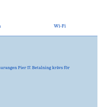
n
Wi-Fi
urangen Pier 17. Betalning krävs för