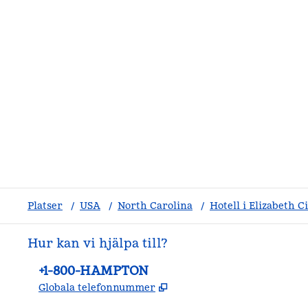
Platser
/
USA
/
North Carolina
/
Hotell i Elizabeth C
Hur kan vi hjälpa till?
Telefon:
+1-800-HAMPTON
,
Öppnas i ny flik
Globala telefonnummer