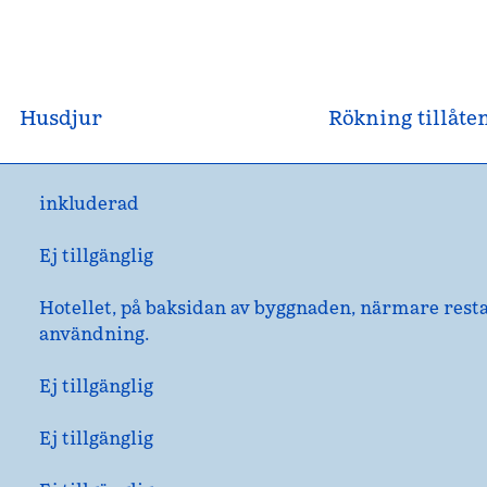
Husdjur
Rökning tillåte
inkluderad
Ej tillgänglig
Hotellet
, på baksidan av byggnaden, närmare resta
användning.
Ej tillgänglig
Ej tillgänglig