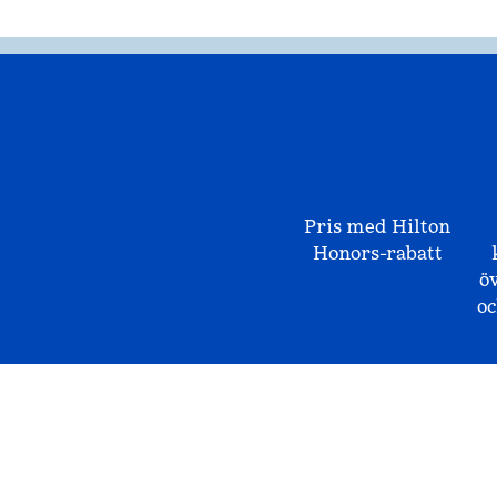
Pris med Hilton
Honors-rabatt
ö
o