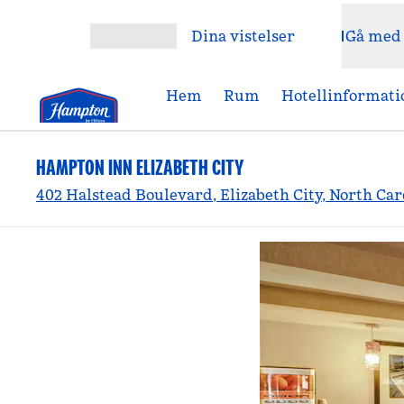
Gå vidare till innehållet
Dina vistelser
Gå med
Öppna meny
Hem
Rum
Hotellinformati
HAMPTON INN ELIZABETH CITY
402 Halstead Boulevard, Elizabeth City, North Car