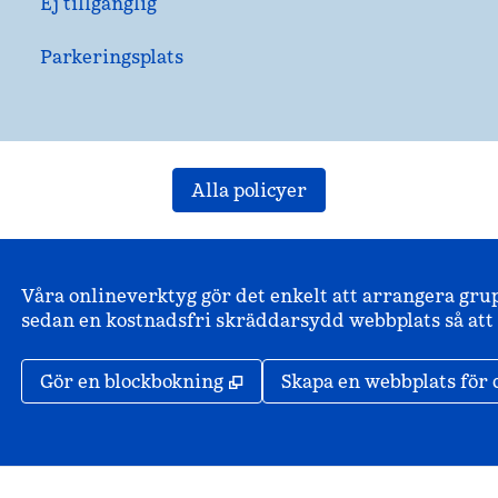
Ej tillgänglig
Parkeringsplats
Alla policyer
Våra onlineverktyg gör det enkelt att arrangera gru
sedan en kostnadsfri skräddarsydd webbplats så att d
,
Öppnas i ny flik
Gör en blockbokning
Skapa en webbplats för 