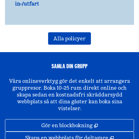
in-/utfart
Alla policyer
SAMLA DIN GRUPP
Våra onlineverktyg gör det enkelt att arrangera
gruppresor. Boka 10–25 rum direkt online och
skapa sedan en kostnadsfri skräddarsydd
webbplats så att dina gäster kan boka sina
vistelser.
,
Öppnas i ny fli
Gör en blockbokning
,
Öppnas i 
Skapa en webbplats för deltagare