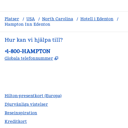
Platser
/
USA
/
North Carolina
/
Hotell i Edenton
/
Hampton Inn Edenton
Hur kan vi hjälpa till?
Telefon:
+1-800-HAMPTON
,
Öppnas i ny flik
Globala telefonnummer
facebook
x
instagram
,
öppnas i en ny flik
,
öppnas i en ny flik
,
öppnas i en ny flik
Hilton-presentkort (Europa)
Djurvänliga vistelser
Reseinspiration
Kreditkort