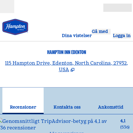
Gå vidare till innehållet
Öppna
Gå med
Dina vistelser
Logga in
HAMPTON INN EDENTON
,
Ö
115 Hampton Drive, Edenton, North Carolina, 27932,
USA
1
/
12
föregående bild
näst
1 av 12
Kontakta oss
Recensioner
Kontakta oss
Ankomsttid
4,1
(
536
)