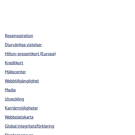
x
facebook
instagram
,
öppnas i en ny flik
,
öppnas i en ny flik
,
öppnas i en ny flik
Reseinspiration
Djurvänliga vistelser
Hilton-presentkort (Europa)
Kreditkort
Hjälpcenter
Webbtillgänglighet
Media
Utveckling
Karriärmöjligheter
Webbplatskarta
Global integritetsförklaring