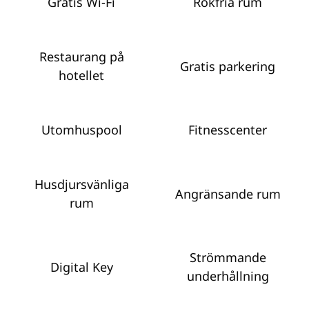
Gratis Wi-Fi
Rökfria rum
Restaurang på
Gratis parkering
hotellet
Utomhuspool
Fitnesscenter
Husdjursvänliga
Angränsande rum
rum
Strömmande
Digital Key
underhållning