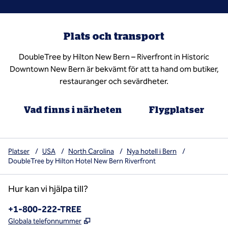
Plats och transport
DoubleTree by Hilton New Bern – Riverfront in Historic
Downtown New Bern är bekvämt för att ta hand om butiker,
restauranger och sevärdheter.
Vad finns i närheten
Flygplatser
Platser
/
USA
/
North Carolina
/
Nya hotell i Bern
/
DoubleTree by Hilton Hotel New Bern Riverfront
Hur kan vi hjälpa till?
Telefon:
+1-800-222-TREE
,
Öppnas i ny flik
Globala telefonnummer