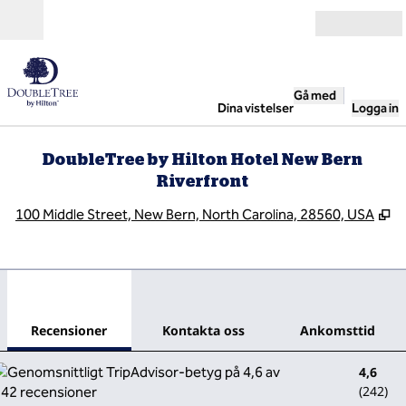
Gå vidare till innehållet
Öppna
Gå med
Dina vistelser
Logga in
DoubleTree by Hilton Hotel New Bern
Riverfront
,
Ö
100 Middle Street, New Bern, North Carolina, 28560, USA
1
/
12
föregående bild
nästa
1 av 12
Kontakta oss
Recensioner
Kontakta oss
Ankomsttid
4,6
(
242
)