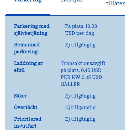
tillåten
Parkering med
På plats
,
10,00
självbetjäning
USD per dag
Bemannad
Ej tillgänglig
parkering:
Laddning av
Transaktionsavgift
elbil
på plats, 0,45 USD
PER KW 0,25 USD
GÄLLER
Säker
Ej tillgänglig
Övertäckt
Ej tillgänglig
Prioriterad
Ej tillgänglig
in-/utfart