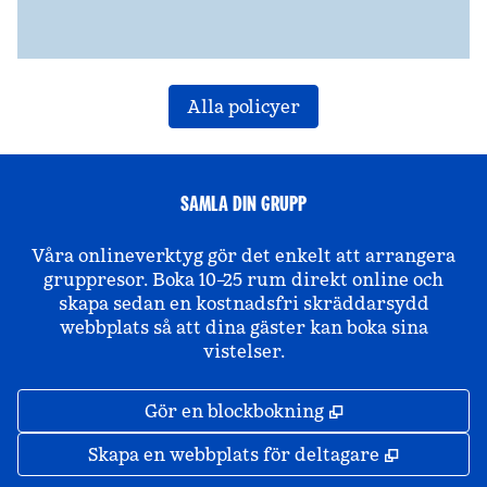
Alla policyer
SAMLA DIN GRUPP
Våra onlineverktyg gör det enkelt att arrangera
gruppresor. Boka 10–25 rum direkt online och
skapa sedan en kostnadsfri skräddarsydd
webbplats så att dina gäster kan boka sina
vistelser.
,
Öppnas i ny fli
Gör en blockbokning
,
Öppnas i 
Skapa en webbplats för deltagare