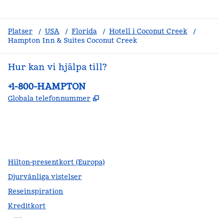
Platser
/
USA
/
Florida
/
Hotell i Coconut Creek
/
Hampton Inn & Suites Coconut Creek
Hur kan vi hjälpa till?
Telefon:
+1-800-HAMPTON
,
Öppnas i ny flik
Globala telefonnummer
facebook
x
instagram
,
öppnas i en ny flik
,
öppnas i en ny flik
,
öppnas i en ny flik
Hilton-presentkort (Europa)
Djurvänliga vistelser
Reseinspiration
Kreditkort