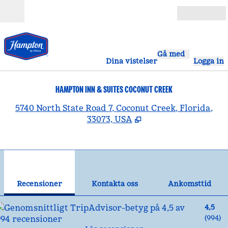
Gå vidare till innehållet
Öppna
Gå med
Dina vistelser
Logga in
HAMPTON INN & SUITES COCONUT CREEK
,
Ö
5740 North State Road 7, Coconut Creek, Florida,
33073, USA
1
/
12
föregående bild
näst
1 av 12
Kontakta oss
Recensioner
Kontakta oss
Ankomsttid
4,5
(
994
)