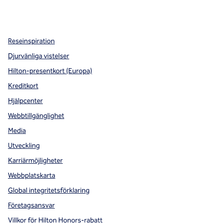
x
facebook
instagram
,
öppnas i en ny flik
,
öppnas i en ny flik
,
öppnas i en ny flik
Reseinspiration
Djurvänliga vistelser
Hilton-presentkort (Europa)
Kreditkort
Hjälpcenter
Webbtillgänglighet
Media
Utveckling
Karriärmöjligheter
Webbplatskarta
Global integritetsförklaring
Företagsansvar
Villkor för Hilton Honors-rabatt