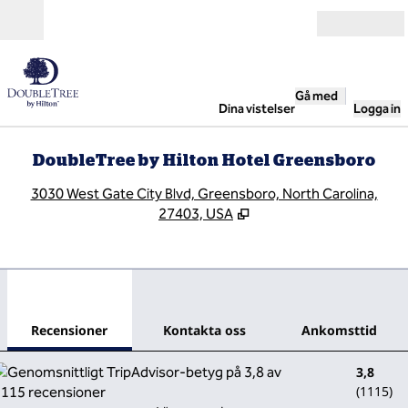
Gå vidare till innehållet
Öppna
Gå med
Dina vistelser
Logga in
DoubleTree by Hilton Hotel Greensboro
,
Ö
3030 West Gate City Blvd, Greensboro, North Carolina,
27403, USA
1
/
12
föregående bild
nästa
1 av 12
Kontakta oss
Recensioner
Kontakta oss
Ankomsttid
3,8
(
1115
)