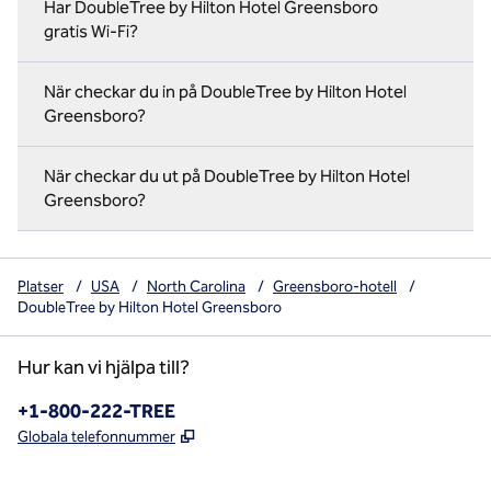
Har DoubleTree by Hilton Hotel Greensboro
gratis Wi-Fi?
När checkar du in på DoubleTree by Hilton Hotel
Greensboro?
När checkar du ut på DoubleTree by Hilton Hotel
Greensboro?
Platser
/
USA
/
North Carolina
/
Greensboro-hotell
/
DoubleTree by Hilton Hotel Greensboro
Hur kan vi hjälpa till?
Telefon:
+1-800-222-TREE
,
Öppnas i ny flik
Globala telefonnummer