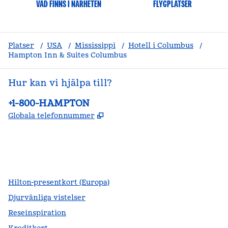
VAD FINNS I NÄRHETEN
FLYGPLATSER
Platser
/
USA
/
Mississippi
/
Hotell i Columbus
/
Hampton Inn & Suites Columbus
Hur kan vi hjälpa till?
Telefon:
+1-800-HAMPTON
,
Öppnas i ny flik
Globala telefonnummer
facebook
x
instagram
,
öppnas i en ny flik
,
öppnas i en ny flik
,
öppnas i en ny flik
Hilton-presentkort (Europa)
Djurvänliga vistelser
Reseinspiration