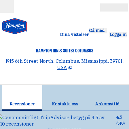
Gå vidare till innehållet
Öppna
Gå med
Dina vistelser
Logga in
HAMPTON INN & SUITES COLUMBUS
,
Ö
1915 6th Street North, Columbus, Mississippi, 39701,
USA
1
/
12
föregående bild
näst
1 av 12
Kontakta oss
Recensioner
Kontakta oss
Ankomsttid
4,5
(
310
)