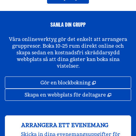
SAMLA DIN GRUPP
Våra onlineverktyg gör det enkelt att arrangera
gruppresor. Boka 10–25 rum direkt online och
skapa sedan en kostnadsfri skräddarsydd
webbplats så att dina gäster kan boka sina
vistelser.
,
Öppnas i ny fli
Gör en blockbokning
,
Öppnas i 
Skapa en webbplats för deltagare
ARRANGERA ETT EVENEMANG
Skicka in dina evenemangsuppgifter för