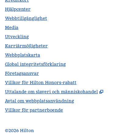
Kreditkort
Hjälpcenter
Webbtillgänglighet
Media
Utveckling
Karriärmöjligheter
Webbplatskarta
Global integritetsförklaring
Företagsansvar
Villkor för Hilton Honors-rabatt
,
Öppnas i ny f
Uttalande om slaveri och människohandel
Avtal om webbplatsanvändning
Villkor för partnerboende
©
2026
Hilton