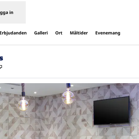
gga in
Erbjudanden
Galleri
Ort
Måltider
Evenemang
s
,
Öppnas i ny flik