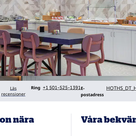
Ring
Email
Ring
+1 501-525-1391
HOTHS_DT_H
Läs
E-
recensioner
postadress
ton nära
Våra bekvä