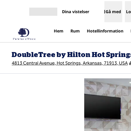
Gå vidare till innehållet
Dina vistelser
Gå med
Lo
Öppna meny
Hem
Rum
Hotellinformation
DoubleTree by Hilton Hot Spring
4813 Central Avenue, Hot Springs, Arkansas, 71913, USA