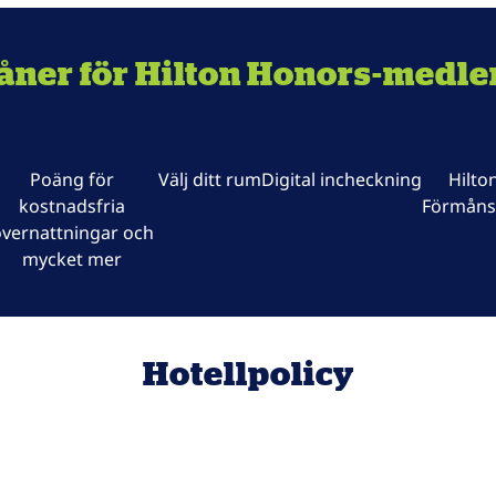
åner för Hilton Honors-medl
Poäng för
Välj ditt rum
Digital incheckning
Hilto
kostnadsfria
Förmåns
vernattningar och
mycket mer
Hotellpolicy