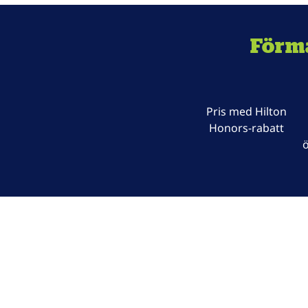
Förm
Pris med Hilton
Honors-rabatt
ö