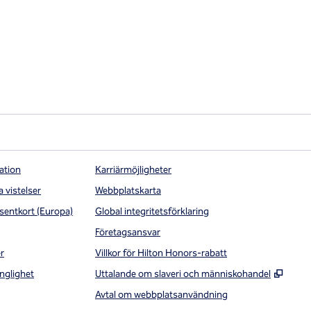
ation
Karriärmöjligheter
a vistelser
Webbplatskarta
sentkort (Europa)
Global integritetsförklaring
Företagsansvar
r
Villkor för Hilton Honors-rabatt
,
Öppna
nglighet
Uttalande om slaveri och människohandel
Avtal om webbplatsanvändning