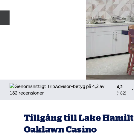
Föregående bild
4,2
•
(
182
)
Tillgång till Lake Hamil
Oaklawn Casino