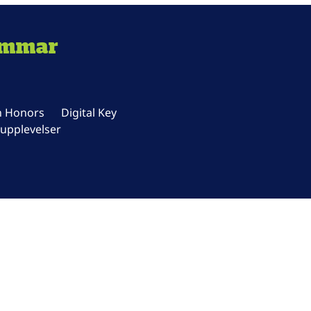
emmar
n Honors
Digital Key
upplevelser