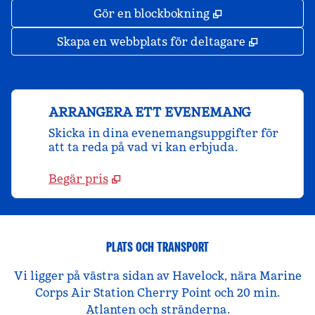
,
Öppnas i ny fli
Gör en blockbokning
,
Öppnas i 
Skapa en webbplats för deltagare
ARRANGERA ETT EVENEMANG
Skicka in dina evenemangsuppgifter för
att ta reda på vad vi kan erbjuda.
Begär pris
PLATS OCH TRANSPORT
Vi ligger på västra sidan av Havelock, nära Marine
Corps Air Station Cherry Point och 20 min.
Atlanten och stränderna.