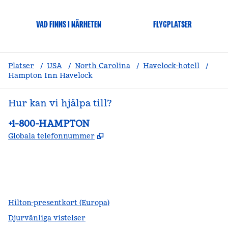
VAD FINNS I NÄRHETEN
FLYGPLATSER
Platser
/
USA
/
North Carolina
/
Havelock-hotell
/
Hampton Inn Havelock
Hur kan vi hjälpa till?
Telefon:
+1-800-HAMPTON
,
Öppnas i ny flik
Globala telefonnummer
facebook
x
instagram
,
öppnas i en ny flik
,
öppnas i en ny flik
,
öppnas i en ny flik
Hilton-presentkort (Europa)
Djurvänliga vistelser