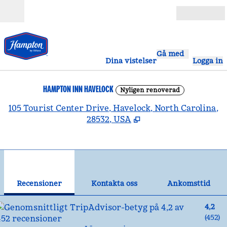
Gå vidare till innehållet
Öppna
Gå med
Dina vistelser
Logga in
HAMPTON INN HAVELOCK
Nyligen renoverad
,
Ö
105 Tourist Center Drive, Havelock, North Carolina,
28532, USA
1
/
12
föregående bild
näst
1 av 12
Kontakta oss
Recensioner
Kontakta oss
Ankomsttid
4,2
(
452
)