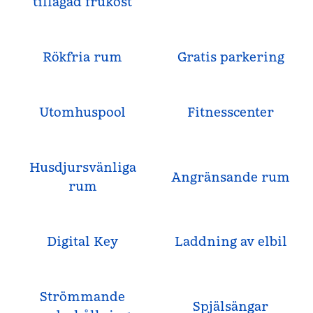
tillagad frukost
Rökfria rum
Gratis parkering
Utomhuspool
Fitnesscenter
Husdjursvänliga
Angränsande rum
rum
Digital Key
Laddning av elbil
Strömmande
Spjälsängar