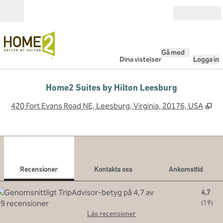
Gå vidare till innehållet
Öppna
Gå med
Dina vistelser
Logga in
Home2 Suites by Hilton Leesburg
,
Öp
420 Fort Evans Road NE, Leesburg, Virginia, 20176, USA
1
/
12
föregående bild
nästa
1 av 12
Kontakta oss
Recensioner
Kontakta oss
Ankomsttid
4,7
(
19
)
Läs recensioner