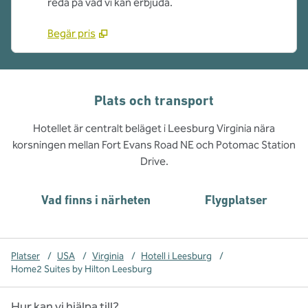
reda på vad vi kan erbjuda.
Begär pris
Plats och transport
Hotellet är centralt beläget i Leesburg Virginia nära
korsningen mellan Fort Evans Road NE och Potomac Station
Drive.
Vad finns i närheten
Flygplatser
Platser
/
USA
/
Virginia
/
Hotell i Leesburg
/
Home2 Suites by Hilton Leesburg
Hur kan vi hjälpa till?