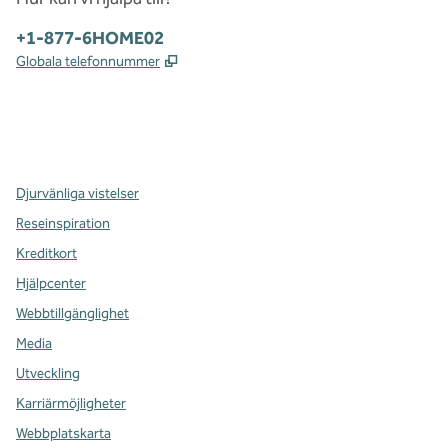
Telefon:
+1-877-6HOME02
,
Öppnas i ny flik
Globala telefonnummer
x
facebook
instagram
,
öppnas i en ny flik
,
öppnas i en ny flik
,
öppnas i en ny flik
Djurvänliga vistelser
Reseinspiration
Kreditkort
Hjälpcenter
Webbtillgänglighet
Media
Utveckling
Karriärmöjligheter
Webbplatskarta