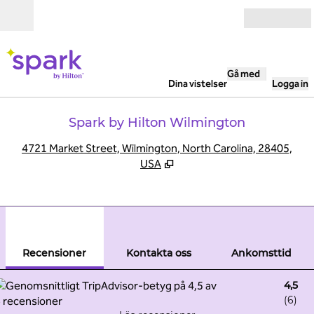
Gå vidare till innehållet
Öppna
Gå med
Dina vistelser
Logga in
Spark by Hilton Wilmington
,
Ö
4721 Market Street, Wilmington, North Carolina, 28405,
USA
1
/
12
föregående bild
nästa
1 av 12
Kontakta oss
Recensioner
Kontakta oss
Ankomsttid
4,5
(
6
)