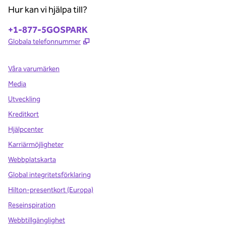
Hur kan vi hjälpa till?
Telefon:
+1-877-5GOSPARK
,
Öppnas i ny flik
Globala telefonnummer
Våra varumärken
Media
Utveckling
Kreditkort
Hjälpcenter
Karriärmöjligheter
Webbplatskarta
Global integritetsförklaring
Hilton-presentkort (Europa)
Reseinspiration
Webbtillgänglighet