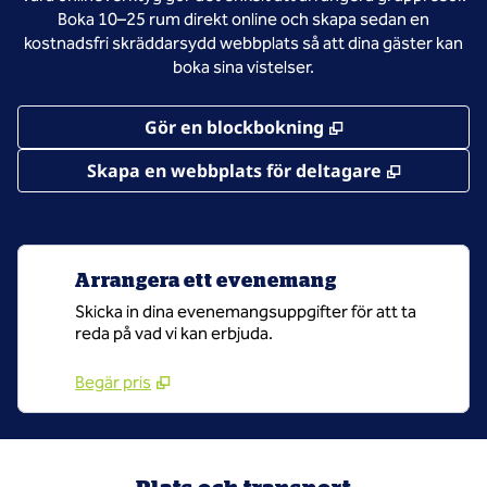
Boka 10–25 rum direkt online och skapa sedan en
kostnadsfri skräddarsydd webbplats så att dina gäster kan
boka sina vistelser.
,
Öppnas i ny flik
Gör en blockbokning
,
Öppnas i 
Skapa en webbplats för deltagare
Arrangera ett evenemang
Skicka in dina evenemangsuppgifter för att ta
reda på vad vi kan erbjuda.
Begär pris