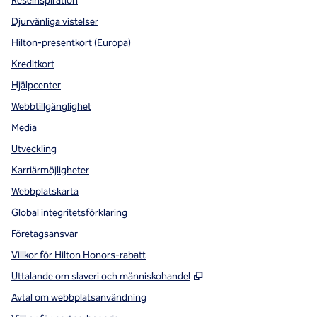
Reseinspiration
Djurvänliga vistelser
Hilton-presentkort (Europa)
Kreditkort
Hjälpcenter
Webbtillgänglighet
Media
Utveckling
Karriärmöjligheter
Webbplatskarta
Global integritetsförklaring
Företagsansvar
Villkor för Hilton Honors-rabatt
,
Öppnas i ny flik
Uttalande om slaveri och människohandel
Avtal om webbplatsanvändning