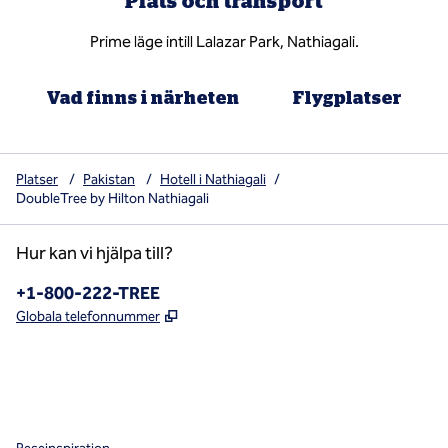
Plats och transport
Prime läge intill Lalazar Park, Nathiagali.
Vad finns i närheten
Flygplatser
Platser
/
Pakistan
/
Hotell i Nathiagali
/
DoubleTree by Hilton Nathiagali
Hur kan vi hjälpa till?
Telefon:
+1-800-222-TREE
,
Öppnas i ny flik
Globala telefonnummer
x
facebook
instagram
,
öppnas i en ny flik
,
öppnas i en ny flik
,
öppnas i en ny flik