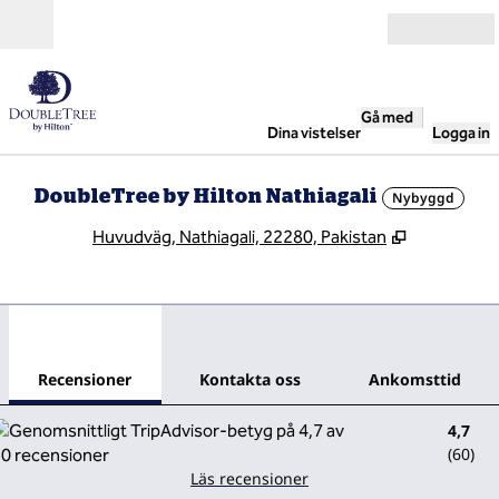
Gå vidare till innehållet
Öppna
Gå med
Dina vistelser
Logga in
DoubleTree by Hilton Nathiagali
Nybyggd
,
Öppnas i ny
Huvudväg, Nathiagali, 22280, Pakistan
1
/
12
föregående bild
nästa
1 av 12
Kontakta oss
Recensioner
Kontakta oss
Ankomsttid
4,7
(
60
)
Läs recensioner