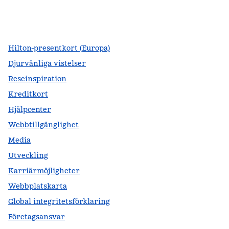
facebook
x
instagram
,
öppnas i en ny flik
,
öppnas i en ny flik
,
öppnas i en ny flik
Hilton-presentkort (Europa)
Djurvänliga vistelser
Reseinspiration
Kreditkort
Hjälpcenter
Webbtillgänglighet
Media
Utveckling
Karriärmöjligheter
Webbplatskarta
Global integritetsförklaring
Företagsansvar