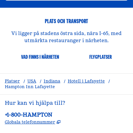
PLATS OCH TRANSPORT
Vi ligger på stadens östra sida, nära I-65, med
utmärkta restauranger i närheten.
VAD FINNS I NÄRHETEN
FLYGPLATSER
Platser
/
USA
/
Indiana
/
Hotell i Lafayette
/
Hampton Inn Lafayette
Hur kan vi hjälpa till?
Telefon:
+1-800-HAMPTON
,
Öppnas i ny flik
Globala telefonnummer