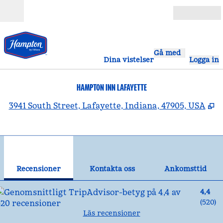
Gå vidare till innehållet
Öppna
Gå med
Dina vistelser
Logga in
HAMPTON INN LAFAYETTE
,
Ö
3941 South Street, Lafayette, Indiana, 47905, USA
1
/
12
föregående bild
näst
1 av 12
Kontakta oss
Recensioner
Kontakta oss
Ankomsttid
4,4
(
520
)
Läs recensioner