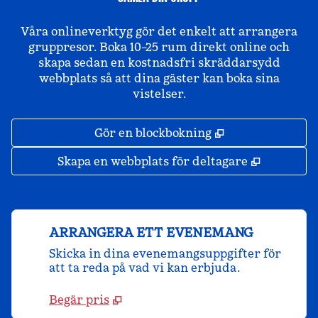
Våra onlineverktyg gör det enkelt att arrangera
gruppresor. Boka 10–25 rum direkt online och
skapa sedan en kostnadsfri skräddarsydd
webbplats så att dina gäster kan boka sina
vistelser.
,
Öppnas i ny fli
Gör en blockbokning
,
Öppnas i 
Skapa en webbplats för deltagare
ARRANGERA ETT EVENEMANG
Skicka in dina evenemangsuppgifter för
att ta reda på vad vi kan erbjuda.
Begär pris