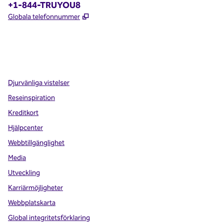
Telefon:
+1-844-TRUYOU8
,
Öppnas i ny flik
Globala telefonnummer
x
facebook
instagram
,
öppnas i en ny flik
,
öppnas i en ny flik
,
öppnas i en ny flik
Djurvänliga vistelser
Reseinspiration
Kreditkort
Hjälpcenter
Webbtillgänglighet
Media
Utveckling
Karriärmöjligheter
Webbplatskarta
Global integritetsförklaring