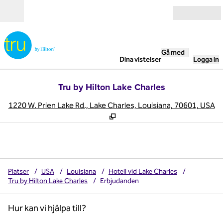
Gå vidare till innehållet
Öppna
Gå med
Dina vistelser
Logga in
Tru by Hilton Lake Charles
,
Ö
1220 W. Prien Lake Rd., Lake Charles, Louisiana, 70601, USA
Platser
/
USA
/
Louisiana
/
Hotell vid Lake Charles
/
Tru by Hilton Lake Charles
/
Erbjudanden
Hur kan vi hjälpa till?