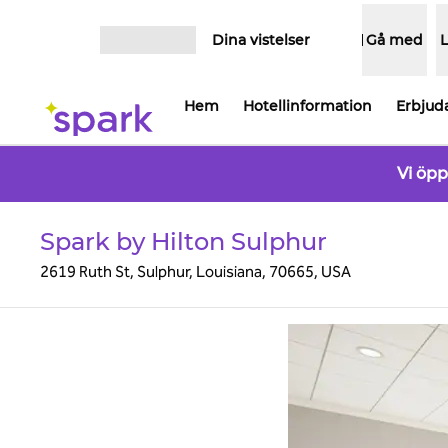
Gå vidare till innehållet
Dina vistelser
Gå med
Öppna meny
Hem
Hotellinformation
Erbjud
Vi öp
Spark by Hilton Sulphur
2619 Ruth St, Sulphur, Louisiana, 70665, USA