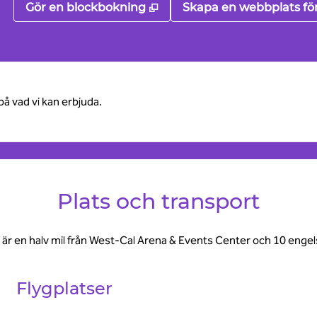
,
Öppnas i ny flik
Gör en blockbokning
Skapa en webbplats fö
på vad vi kan erbjuda.
Plats och transport
 Vi är en halv mil från West-Cal Arena & Events Center och 10 engel
Flygplatser