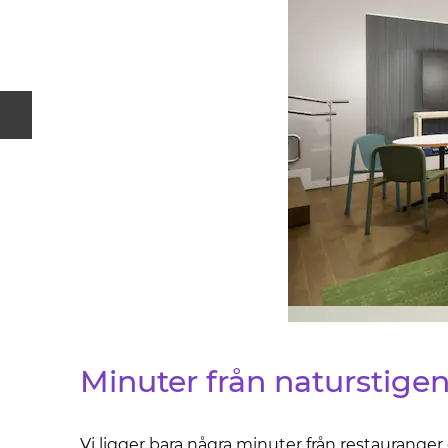
Föregående bild
Minuter från naturstige
Vi ligger bara några minuter från restauranger 