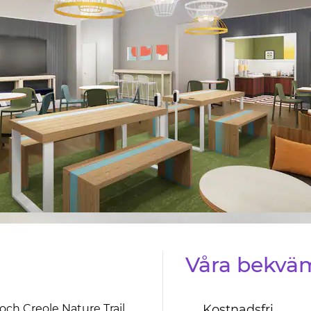
n
Våra bekväm
och Creole Nature Trail
Kostnadsfri