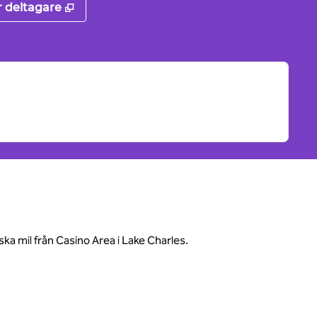
,
Öppnas i ny flik
r deltagare
ska mil från Casino Area i Lake Charles.