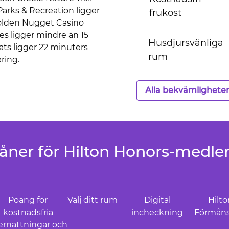
arks & Recreation ligger
frukost
Golden Nugget Casino
es ligger mindre än 15
Husdjursvänliga
ats ligger 22 minuters
rum
ering.
Alla bekvämlighete
åner för Hilton Honors-medl
Poäng för
Välj ditt rum
Digital
Hilt
kostnadsfria
incheckning
Förmåns
ernattningar och