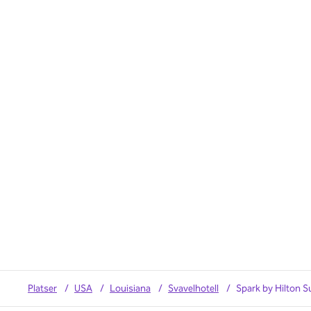
Platser
/
USA
/
Louisiana
/
Svavelhotell
/
Spark by Hilton S