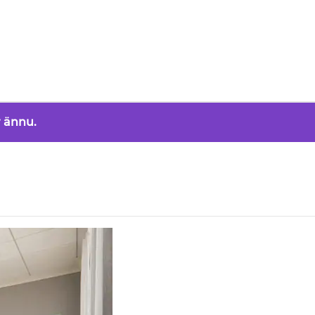
 ännu.