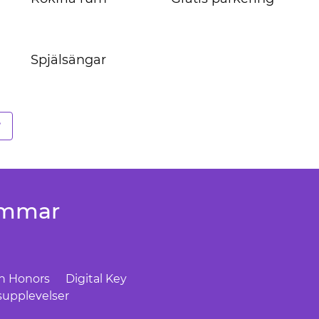
Spjälsängar
r
emmar
on Honors
Digital Key
upplevelser