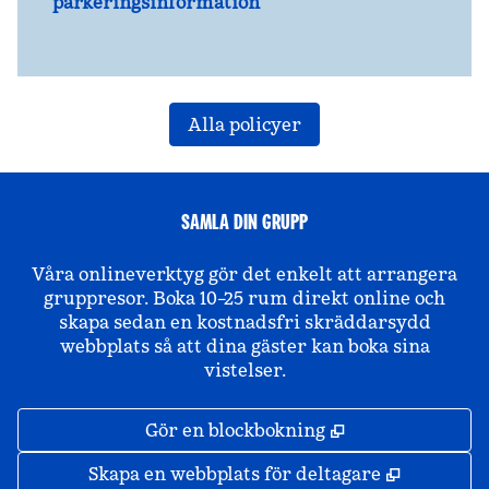
parkeringsinformation
Alla policyer
SAMLA DIN GRUPP
Våra onlineverktyg gör det enkelt att arrangera
gruppresor. Boka 10–25 rum direkt online och
skapa sedan en kostnadsfri skräddarsydd
webbplats så att dina gäster kan boka sina
vistelser.
,
Öppnas i ny fli
Gör en blockbokning
,
Öppnas i 
Skapa en webbplats för deltagare