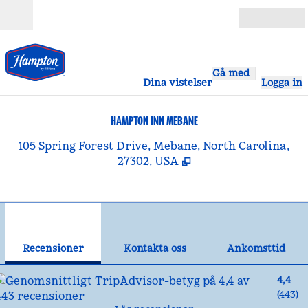
Gå vidare till innehållet
Öppna
Gå med
Dina vistelser
Logga in
HAMPTON INN MEBANE
,
Ö
105 Spring Forest Drive, Mebane, North Carolina,
27302, USA
1
/
12
föregående bild
näst
1 av 12
Kontakta oss
Recensioner
Kontakta oss
Ankomsttid
4,4
(
443
)