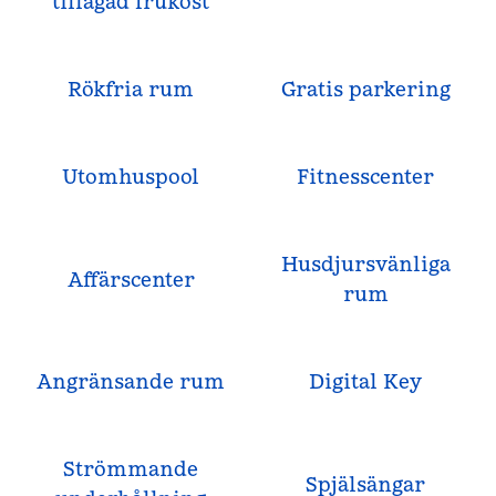
tillagad frukost
Rökfria rum
Gratis parkering
Utomhuspool
Fitnesscenter
Husdjursvänliga
Affärscenter
rum
Angränsande rum
Digital Key
Strömmande
Spjälsängar