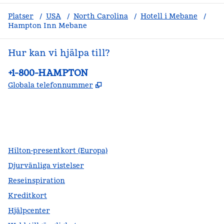
Platser
/
USA
/
North Carolina
/
Hotell i Mebane
/
Hampton Inn Mebane
Hur kan vi hjälpa till?
Telefon:
+1-800-HAMPTON
,
Öppnas i ny flik
Globala telefonnummer
facebook
x
instagram
,
öppnas i en ny flik
,
öppnas i en ny flik
,
öppnas i en ny flik
Hilton-presentkort (Europa)
Djurvänliga vistelser
Reseinspiration
Kreditkort
Hjälpcenter