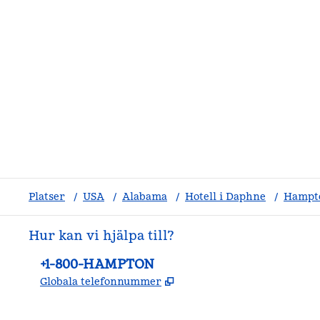
Platser
/
USA
/
Alabama
/
Hotell i Daphne
/
Hampto
Hur kan vi hjälpa till?
Telefon:
+1-800-HAMPTON
,
Öppnas i ny flik
Globala telefonnummer