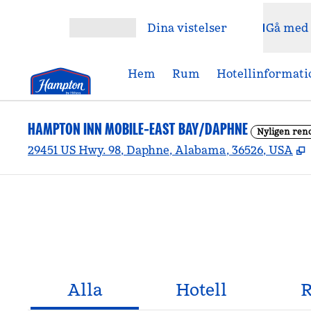
Gå vidare till innehållet
Dina vistelser
Gå med
Öppna meny
Hem
Rum
Hotellinformati
HAMPTON INN MOBILE-EAST BAY/DAPHNE
Nyligen ren
,
29451 US Hwy. 98, Daphne, Alabama, 36526, USA
Alla
Hotell