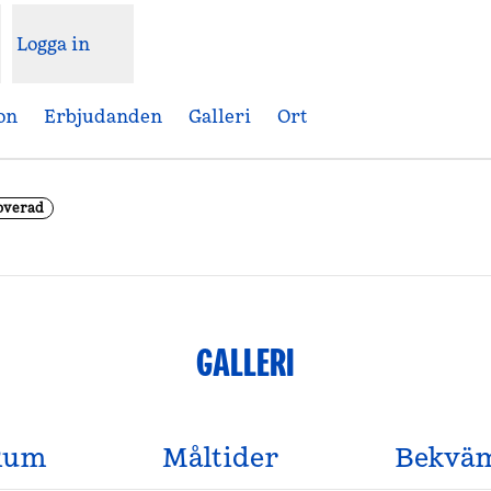
Logga in
on
Erbjudanden
Galleri
Ort
overad
Öppnas i ny flik
GALLERI
Rum
Måltider
Bekväm