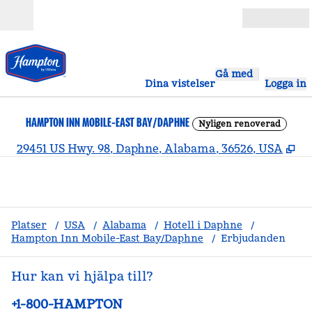
Gå vidare till innehållet
Öppna
Gå med
Dina vistelser
Logga in
HAMPTON INN MOBILE-EAST BAY/DAPHNE
Nyligen renoverad
,
Öp
29451 US Hwy. 98, Daphne, Alabama, 36526, USA
Platser
/
USA
/
Alabama
/
Hotell i Daphne
/
Hampton Inn Mobile-East Bay/Daphne
/
Erbjudanden
Hur kan vi hjälpa till?
Telefon:
+1-800-HAMPTON