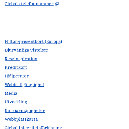
,
Öppnas i ny flik
Globala telefonnummer
facebook
x
instagram
,
öppnas i en ny flik
,
öppnas i en ny flik
,
öppnas i en ny flik
Hilton-presentkort (Europa)
Djurvänliga vistelser
Reseinspiration
Kreditkort
Hjälpcenter
Webbtillgänglighet
Media
Utveckling
Karriärmöjligheter
Webbplatskarta
Global integritetsförklaring