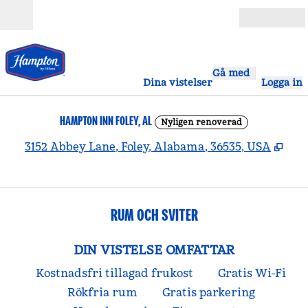
Gå vidare till innehållet
Öppna
Gå med
Dina vistelser
Logga in
HAMPTON INN FOLEY, AL
Nyligen renoverad
,
Öpp
3152 Abbey Lane, Foley, Alabama, 36535, USA
RUM OCH SVITER
DIN VISTELSE OMFATTAR
Kostnadsfri tillagad frukost
Gratis Wi-Fi
Rökfria rum
Gratis parkering