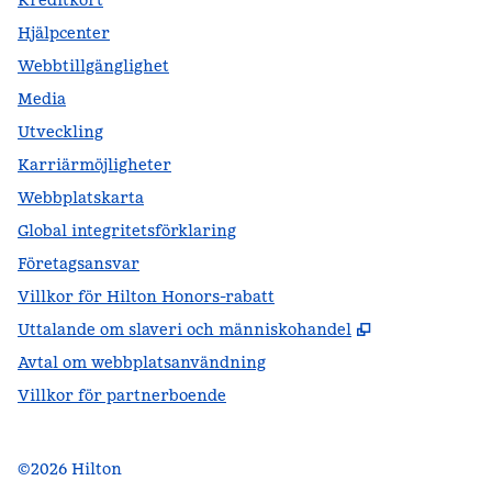
Kreditkort
Hjälpcenter
Webbtillgänglighet
Media
Utveckling
Karriärmöjligheter
Webbplatskarta
Global integritetsförklaring
Företagsansvar
Villkor för Hilton Honors-rabatt
,
Öppnas i ny f
Uttalande om slaveri och människohandel
Avtal om webbplatsanvändning
Villkor för partnerboende
©
2026
Hilton