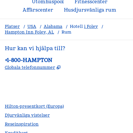
Utomhuspool
Fitnesscenter
Affärscenter
Husdjursvänliga rum
Platser
/
USA
/
Alabama
/
Hotell
i Foley
/
Hampton Inn Foley, AL
/
Rum
Hur kan vi hjälpa till?
Telefon:
+1-800-HAMPTON
,
Öppnas i ny flik
Globala telefonnummer
facebook
x
instagram
,
öppnas i en ny flik
,
öppnas i en ny flik
,
öppnas i en ny flik
Hilton-presentkort (Europa)
Djurvänliga vistelser
Reseinspiration