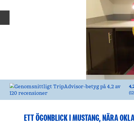
Föregående bild
4,
(
1
ETT ÖGONBLICK I MUSTANG, NÄRA OKL