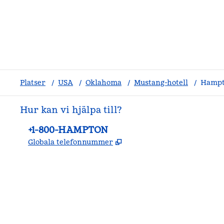
Platser
/
USA
/
Oklahoma
/
Mustang-hotell
/
Hampt
Hur kan vi hjälpa till?
Telefon:
+1-800-HAMPTON
,
Öppnas i ny flik
Globala telefonnummer
facebook
x
instagram
,
öppnas i en ny flik
,
öppnas i en ny flik
,
öppnas i en ny flik