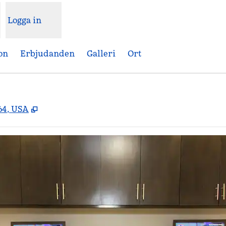
Logga in
on
Erbjudanden
Galleri
Ort
,
Öppnas i ny flik
64, USA