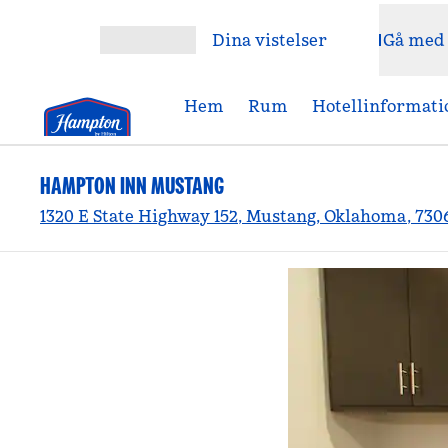
Gå vidare till innehållet
Dina vistelser
Gå med
Öppna meny
Hem
Rum
Hotellinformati
HAMPTON INN MUSTANG
1320 E State Highway 152, Mustang, Oklahoma, 730