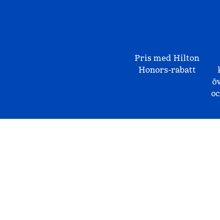
Pris med Hilton
Honors-rabatt
ö
o