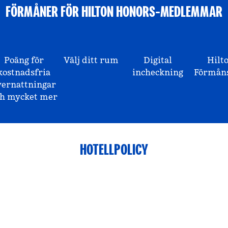
FÖRMÅNER FÖR HILTON HONORS-MEDLEMMAR
Poäng för
Välj ditt rum
Digital
Hilt
kostnadsfria
incheckning
Förmåns
vernattningar
ch mycket mer
HOTELLPOLICY