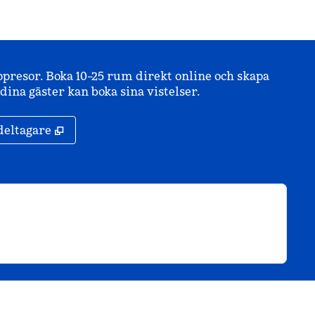
ppresor. Boka 10–25 rum direkt online och skapa
ina gäster kan boka sina vistelser.
,
Öppnas i ny flik
deltagare