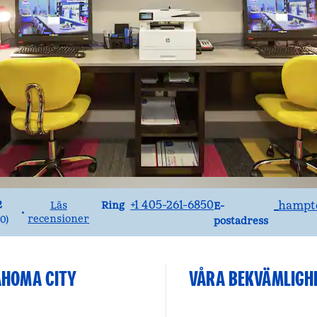
Ring
E-postOKCMU
+1 405-261-6850
_hampt
2
Ring
Läs
E-
•
recensioner
20
)
postadress
AHOMA CITY
VÅRA BEKVÄMLIGH