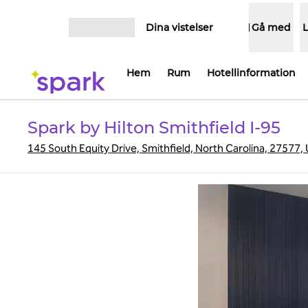
Gå vidare till innehållet
Dina vistelser
Gå med
Öppna meny
Hem
Rum
Hotellinformation
Spark by Hilton Smithfield I-95
145 South Equity Drive, Smithfield, North Carolina, 27577,