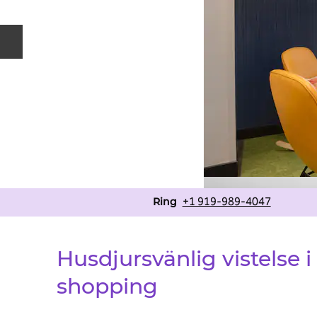
Föregående bild
Ring
+1 919-989-4047
Ring
Husdjursvänlig vistelse 
shopping