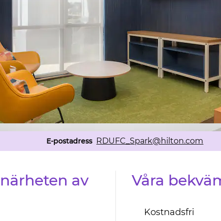
Email
RDUFC_Spark
@hilton.com
E-postadress
i närheten av
Våra bekväm
Kostnadsfri