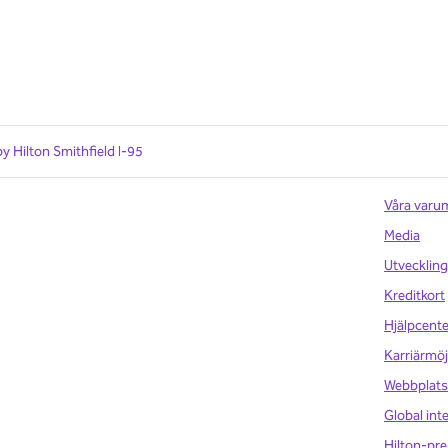
y Hilton Smithfield I-95
Våra varu
Media
Utveckling
Kreditkort
Hjälpcente
Karriärmöj
Webbplats
Global int
Hilton-pre