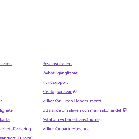
märken
Reseinspiration
Webbtillgänglighet
Kundsupport
,
Öppnas i ny flik
Företagsansvar
r
Villkor för Hilton Honors-rabatt
,
Öppna
ligheter
Uttalande om slaveri och människohandel
karta
Avtal om webbplatsanvändning
egritetsförklaring
Villkor för partnerboende
sentkort (Europa)