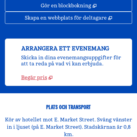
,
Öppnas i ny fli
Gör en blockbokning
,
Öppnas i 
Skapa en webbplats för deltagare
ARRANGERA ETT EVENEMANG
Skicka in dina evenemangsuppgifter för
att ta reda på vad vi kan erbjuda.
Begär pris
PLATS OCH TRANSPORT
Kör av hotellet mot E. Market Street. Sväng vänster
in i ljuset (på E. Market Street). Stadskärnan är 0,8
km.