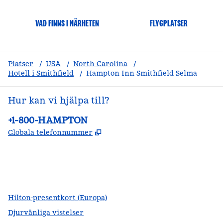
VAD FINNS I NÄRHETEN
FLYGPLATSER
Platser
/
USA
/
North Carolina
/
Hotell i Smithfield
/
Hampton Inn Smithfield Selma
Hur kan vi hjälpa till?
Telefon:
+1-800-HAMPTON
,
Öppnas i ny flik
Globala telefonnummer
facebook
x
instagram
,
öppnas i en ny flik
,
öppnas i en ny flik
,
öppnas i en ny flik
Hilton-presentkort (Europa)
Djurvänliga vistelser