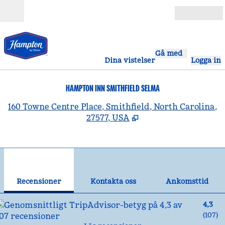
Gå vidare till innehållet
Öppna
Gå med
Dina vistelser
Logga in
HAMPTON INN SMITHFIELD SELMA
,
Ö
160 Towne Centre Place, Smithfield, North Carolina,
27577, USA
1
/
12
föregående bild
näst
1 av 12
Kontakta oss
Recensioner
Kontakta oss
Ankomsttid
4,3
(
107
)