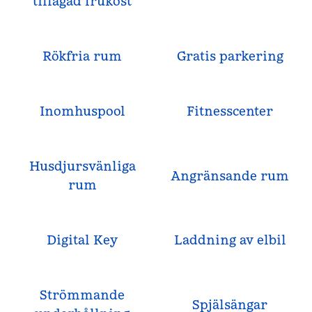
tillagad frukost
Rökfria rum
Gratis parkering
Inomhuspool
Fitnesscenter
Husdjursvänliga
Angränsande rum
rum
Digital Key
Laddning av elbil
Strömmande
Spjälsängar