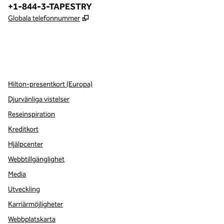
Telefon:
+1-844-3-TAPESTRY
,
Öppnas i ny flik
Globala telefonnummer
x
facebook
instagram
,
öppnas i en ny flik
,
öppnas i en ny flik
,
öppnas i en ny flik
Hilton-presentkort (Europa)
Djurvänliga vistelser
Reseinspiration
Kreditkort
Hjälpcenter
Webbtillgänglighet
Media
Utveckling
Karriärmöjligheter
Webbplatskarta