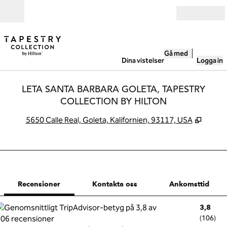
Gå vidare till innehållet
Öppna
Gå med
Dina vistelser
Logga in
LETA SANTA BARBARA GOLETA, TAPESTRY
COLLECTION BY HILTON
,
Öppnas
5650 Calle Real, Goleta, Kalifornien, 93117, USA
1 av 12
1
/
12
föregående bild
nästa bild
Kontakta oss
Recensioner
Kontakta oss
Ankomsttid
3,8
(
106
)