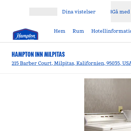
Gå vidare till innehållet
Dina vistelser
Gå med
Öppna meny
Hem
Rum
Hotellinformati
HAMPTON INN MILPITAS
215 Barber Court, Milpitas, Kalifornien, 95035, US