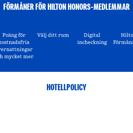
FÖRMÅNER FÖR HILTON HONORS-MEDLEMMAR
Poäng för
Välj ditt rum
Digital
Hilt
kostnadsfria
incheckning
Förmåns
vernattningar
ch mycket mer
HOTELLPOLICY