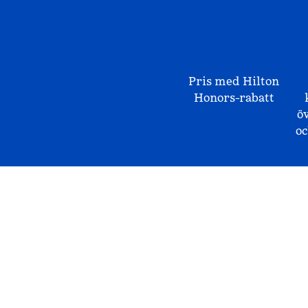
Pris med Hilton
Honors-rabatt
ö
o