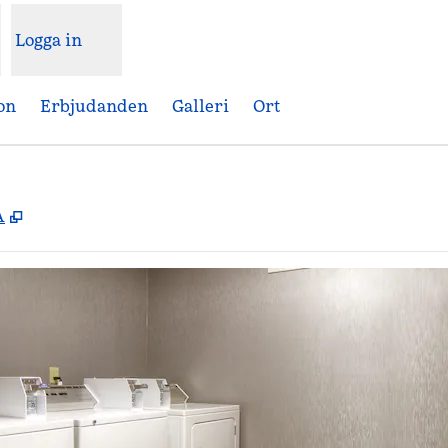
Logga in
on
Erbjudanden
Galleri
Ort
,
Öppnas i ny flik
A