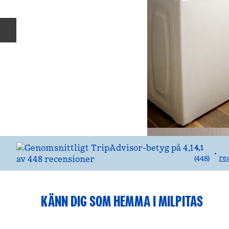
Föregående bild
4,1
•
re
(
448
)
KÄNN DIG SOM HEMMA I MILPITAS