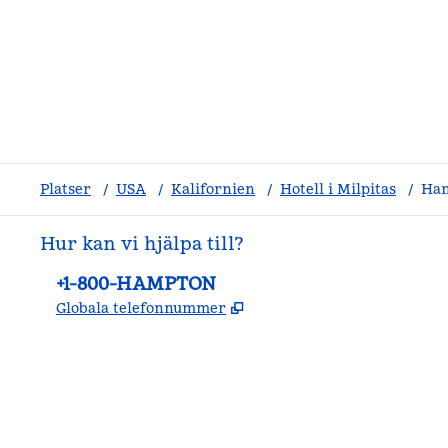
Platser
/
USA
/
Kalifornien
/
Hotell i Milpitas
/
Ham
Hur kan vi hjälpa till?
Telefon:
+1-800-HAMPTON
,
Öppnas i ny flik
Globala telefonnummer
facebook
x
instagram
,
öppnas i en ny flik
,
öppnas i en ny flik
,
öppnas i en ny flik