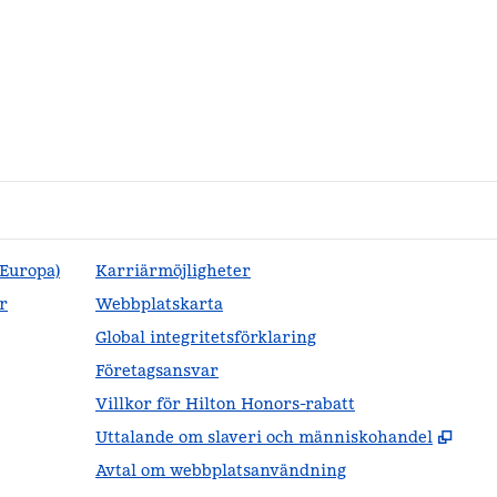
(Europa)
Karriärmöjligheter
r
Webbplatskarta
Global integritetsförklaring
Företagsansvar
Villkor för Hilton Honors-rabatt
,
Öppn
Uttalande om slaveri och människohandel
Avtal om webbplatsanvändning