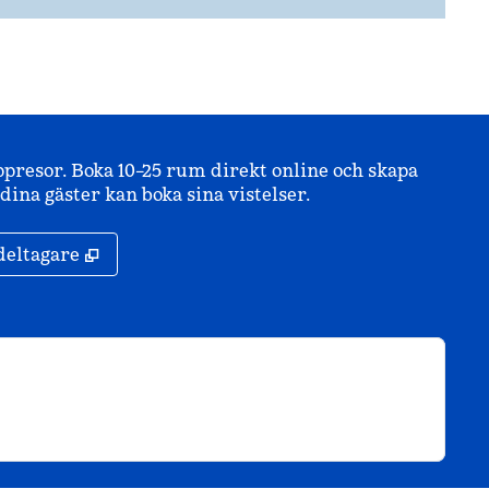
ppresor. Boka 10–25 rum direkt online och skapa
ina gäster kan boka sina vistelser.
,
Öppnas i ny flik
deltagare