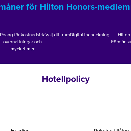
måner för Hilton Honors-medle
Poäng för kostnadsfria
Välj ditt rum
Digital incheckning
Hilton
övernattningar och
Förmånsu
mycket mer
Hotellpolicy
Husdjur
Rökning tillåten