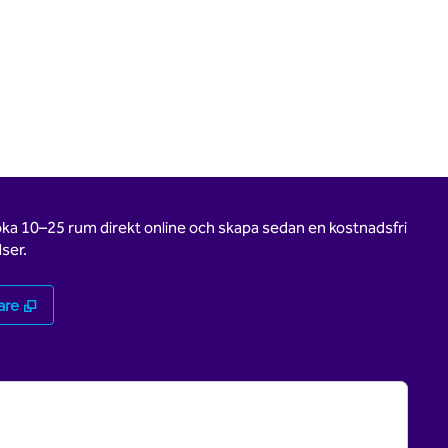
oka 10–25 rum direkt online och skapa sedan en kostnadsfri
ser.
,
Öppnas i ny flik
are