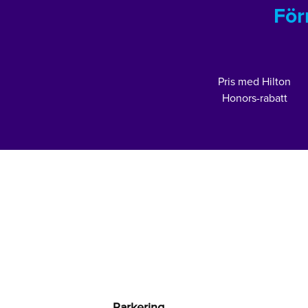
För
Pris med Hilton
Honors-rabatt
Parkering