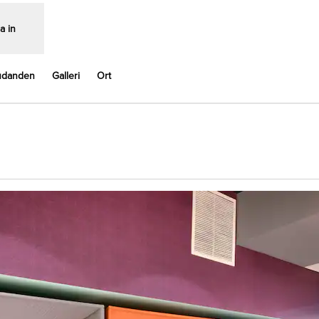
a in
udanden
Galleri
Ort
,
Öppnas i ny flik