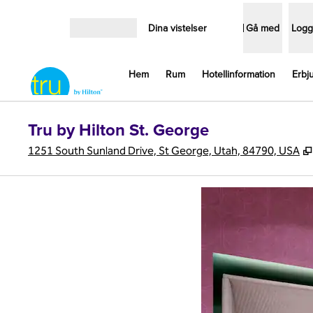
Gå vidare till innehållet
Dina vistelser
Gå med
Logg
Öppna meny
Hem
Rum
Hotellinformation
Erbj
Tru by Hilton St. George
1251 South Sunland Drive, St George, Utah, 84790, USA