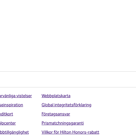
rvänliga vistelser
Webbplatskarta
seinspiration
Global integritetsförklaring
editkort
Företagsansvar
älpcenter
Prismatchningsgaranti
bbtillgänglighet
Villkor för Hilton Honors-rabatt