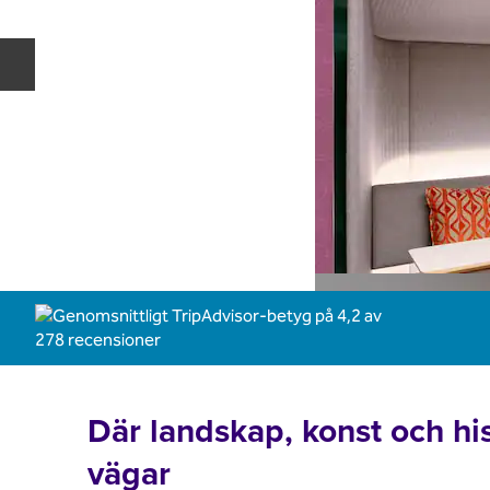
Föregående bild
Där landskap, konst och his
vägar