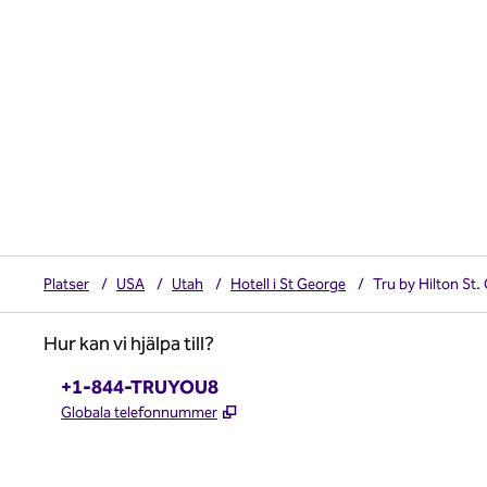
Platser
/
USA
/
Utah
/
Hotell i St George
/
Tru by Hilton St.
Hur kan vi hjälpa till?
Telefon:
+1-844-TRUYOU8
,
Öppnas i ny flik
Globala telefonnummer
x
facebook
instagram