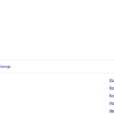
 George
Dju
Re
Kr
Hj
We