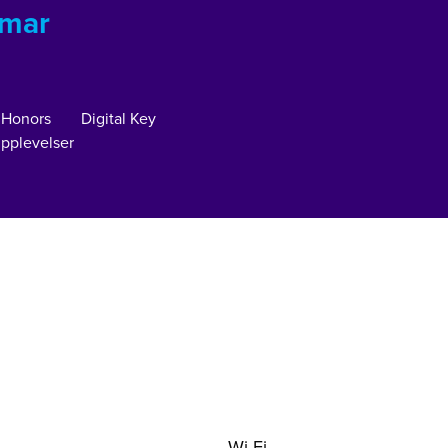
mmar
 Honors
Digital Key
pplevelser
Wi-Fi