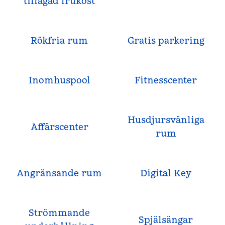
tillagad frukost
Rökfria rum
Gratis parkering
Inomhuspool
Fitnesscenter
Husdjursvänliga
Affärscenter
rum
Angränsande rum
Digital Key
Strömmande
Spjälsängar