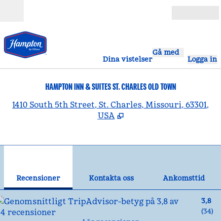
Gå vidare till innehållet
Öppna
Gå med
Dina vistelser
Logga in
HAMPTON INN & SUITES ST. CHARLES OLD TOWN
,
Ö
1410 South 5th Street, St. Charles, Missouri, 63301,
USA
1
/
12
föregående bild
näst
1 av 12
Kontakta oss
Recensioner
Kontakta oss
Ankomsttid
3,8
(
34
)