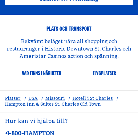
PLATS OCH TRANSPORT
Bekvämt beläget nära all shopping och
restauranger i Historic Downtown St. Charles och
Ameristar Casinos action och spänning.
VAD FINNS I NÄRHETEN
FLYGPLATSER
Platser
/
USA
/
Missouri
/
Hotell i St Charles
/
Hampton Inn & Suites St. Charles Old Town
Hur kan vi hjälpa till?
Telefon:
+1-800-HAMPTON