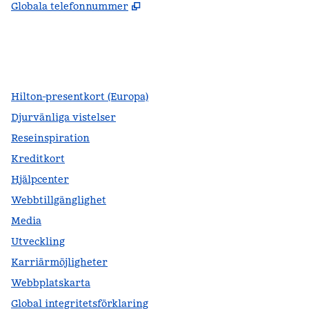
,
Öppnas i ny flik
Globala telefonnummer
facebook
x
instagram
,
öppnas i en ny flik
,
öppnas i en ny flik
,
öppnas i en ny flik
Hilton-presentkort (Europa)
Djurvänliga vistelser
Reseinspiration
Kreditkort
Hjälpcenter
Webbtillgänglighet
Media
Utveckling
Karriärmöjligheter
Webbplatskarta
Global integritetsförklaring