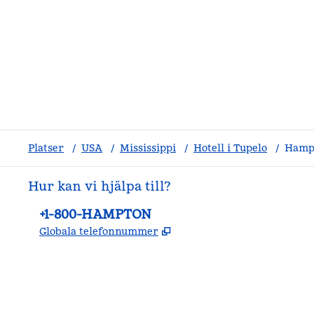
Platser
/
USA
/
Mississippi
/
Hotell i Tupelo
/
Hampt
Hur kan vi hjälpa till?
Telefon:
+1-800-HAMPTON
,
Öppnas i ny flik
Globala telefonnummer
facebook
x
instagram
,
öppnas i en ny flik
,
öppnas i en ny flik
,
öppnas i en ny flik