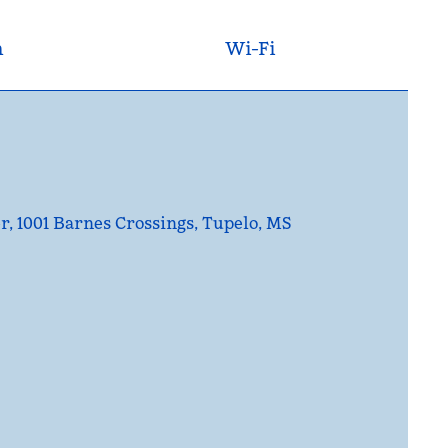
n
Wi-Fi
r, 1001 Barnes Crossings, Tupelo, MS