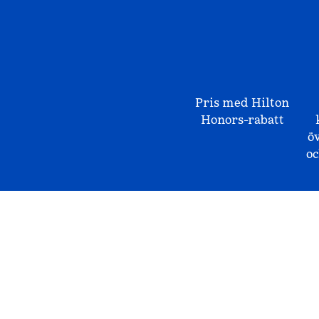
Pris med Hilton
Honors-rabatt
ö
o