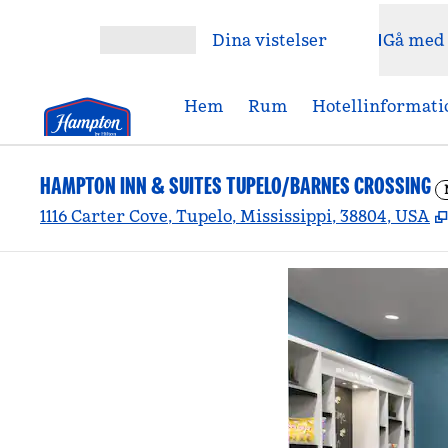
Gå vidare till innehållet
Dina vistelser
Gå med
Öppna meny
Hem
Rum
Hotellinformati
HAMPTON INN & SUITES TUPELO/BARNES CROSSING
1116 Carter Cove, Tupelo, Mississippi, 38804, USA