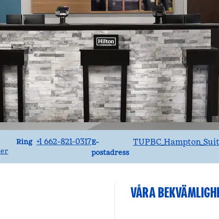
Ring
Email
+1 662-821-0317
TUPBC_Hampton_Suit
Ring
E-
ner
postadress
VÅRA BEKVÄMLIGH