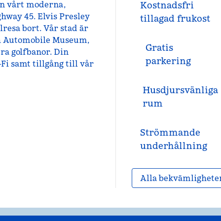
rån vårt moderna,
Kostnadsfri
hway 45. Elvis Presley
tillagad frukost
resa bort. Vår stad är
och Automobile Museum,
Gratis
ra golfbanor. Din
parkering
i samt tillgång till vår
Husdjursvänliga
rum
Strömmande
underhållning
Alla bekvämlighete