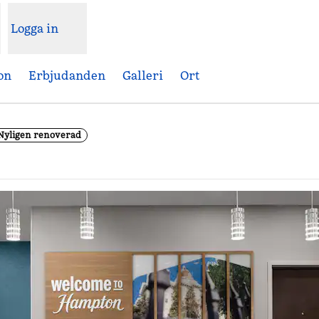
Logga in
on
Erbjudanden
Galleri
Ort
Nyligen renoverad
,
Öppnas i ny flik