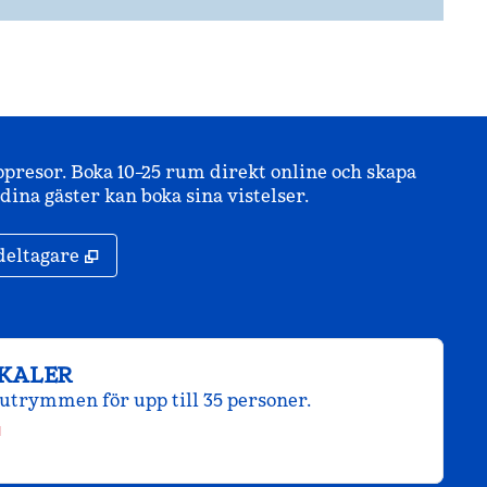
ppresor. Boka 10–25 rum direkt online och skapa
ina gäster kan boka sina vistelser.
,
Öppnas i ny flik
deltagare
KALER
utrymmen för upp till 35 personer.