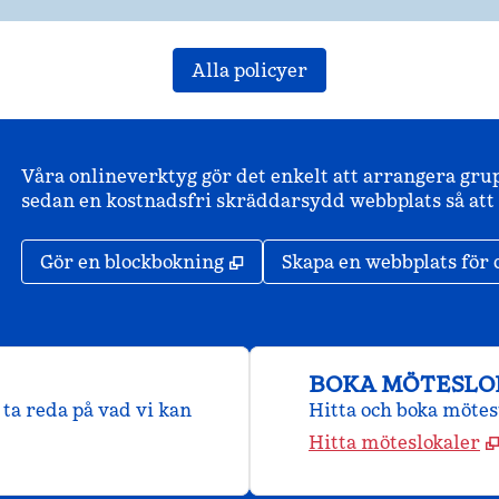
Alla policyer
Våra onlineverktyg gör det enkelt att arrangera gru
sedan en kostnadsfri skräddarsydd webbplats så att d
,
Öppnas i ny flik
Gör en blockbokning
Skapa en webbplats för 
BOKA MÖTESLO
ta reda på vad vi kan
Hitta och boka mötes
Hitta möteslokaler