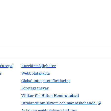
(Europa)
Karriärmöjligheter
r
Webbplatskarta
Global integritetsförklaring
Företagsansvar
Villkor för Hilton Honors-rabatt
,
Öppn
Uttalande om slaveri och människohandel
Avtal om webbplatsanvändning