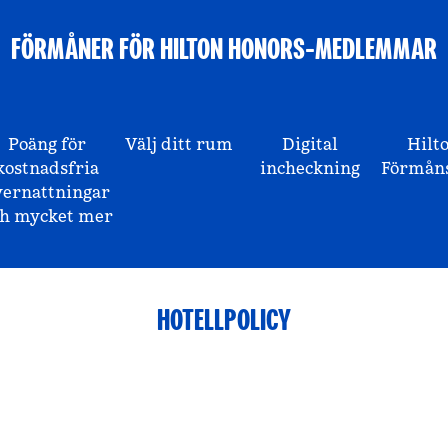
FÖRMÅNER FÖR HILTON HONORS-MEDLEMMAR
Poäng för
Välj ditt rum
Digital
Hilt
kostnadsfria
incheckning
Förmåns
vernattningar
ch mycket mer
HOTELLPOLICY