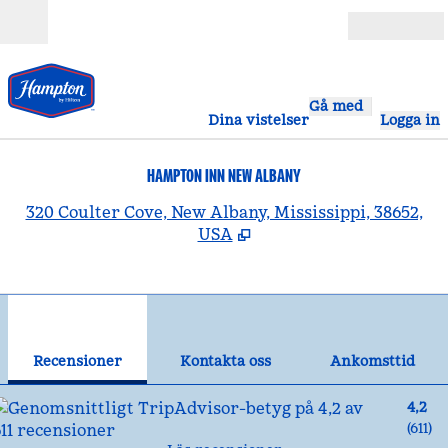
Gå vidare till innehållet
Öppna
Gå med
Dina vistelser
Logga in
HAMPTON INN NEW ALBANY
,
Ö
320 Coulter Cove, New Albany, Mississippi, 38652,
USA
1
/
12
föregående bild
näst
1 av 12
Kontakta oss
Recensioner
Kontakta oss
Ankomsttid
4,2
(
611
)