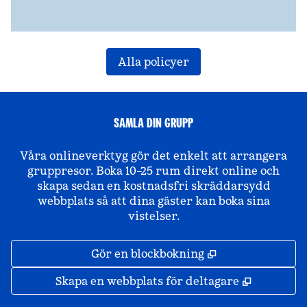
Alla policyer
SAMLA DIN GRUPP
Våra onlineverktyg gör det enkelt att arrangera
gruppresor. Boka 10–25 rum direkt online och
skapa sedan en kostnadsfri skräddarsydd
webbplats så att dina gäster kan boka sina
vistelser.
,
Öppnas i ny fli
Gör en blockbokning
,
Öppnas i 
Skapa en webbplats för deltagare