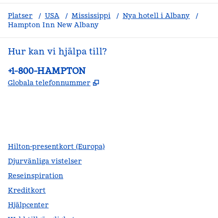
Platser
/
USA
/
Mississippi
/
Nya hotell i Albany
/
Hampton Inn New Albany
Hur kan vi hjälpa till?
Telefon:
+1-800-HAMPTON
,
Öppnas i ny flik
Globala telefonnummer
facebook
x
instagram
,
öppnas i en ny flik
,
öppnas i en ny flik
,
öppnas i en ny flik
Hilton-presentkort (Europa)
Djurvänliga vistelser
Reseinspiration
Kreditkort
Hjälpcenter