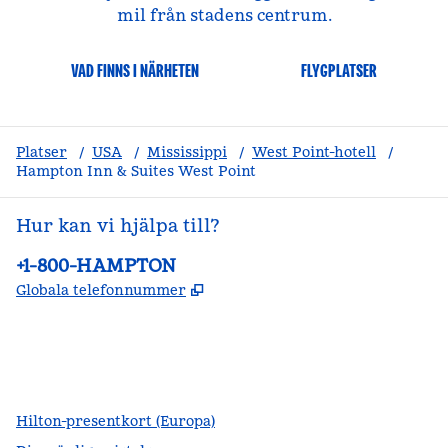
mil från stadens centrum.
VAD FINNS I NÄRHETEN
FLYGPLATSER
Platser
/
USA
/
Mississippi
/
West Point-hotell
/
Hampton Inn & Suites West Point
Hur kan vi hjälpa till?
Telefon:
+1-800-HAMPTON
,
Öppnas i ny flik
Globala telefonnummer
facebook
x
instagram
,
öppnas i en ny flik
,
öppnas i en ny flik
,
öppnas i en ny flik
Hilton-presentkort (Europa)