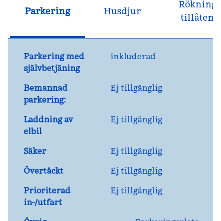
Rökning
Parkering
Husdjur
tillåten
Parkering med
inkluderad
självbetjäning
Bemannad
Ej tillgänglig
parkering:
Laddning av
Ej tillgänglig
elbil
Säker
Ej tillgänglig
Övertäckt
Ej tillgänglig
Prioriterad
Ej tillgänglig
in-/utfart