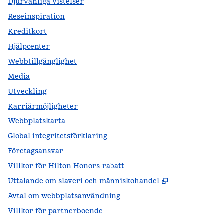
Djurvänliga vistelser
Reseinspiration
Kreditkort
Hjälpcenter
Webbtillgänglighet
Media
Utveckling
Karriärmöjligheter
Webbplatskarta
Global integritetsförklaring
Företagsansvar
Villkor för Hilton Honors-rabatt
,
Öppnas i ny f
Uttalande om slaveri och människohandel
Avtal om webbplatsanvändning
Villkor för partnerboende