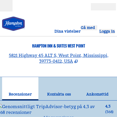
Gå vidare till innehållet
Öppna
Gå med
Dina vistelser
Logga in
HAMPTON INN & SUITES WEST POINT
,
Ö
5821 Highway 45 ALT S, West Point, Mississippi,
39773-0412, USA
1
/
10
föregående bild
näst
1 av 10
Kontakta oss
Recensioner
Kontakta oss
Ankomsttid
4,3
(
368
)