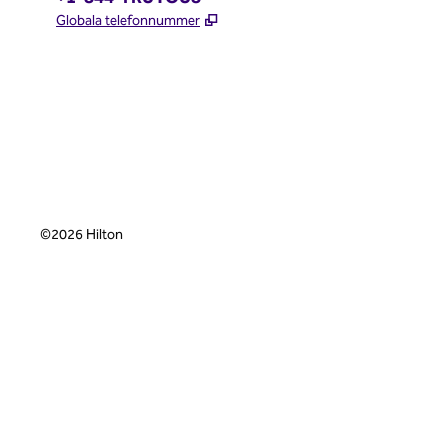
,
Öppnas i ny flik
Globala telefonnummer
x
facebook
instagram
,
öppnas i en ny flik
,
öppnas i en ny flik
,
öppnas i en ny flik
©
2026
Hilton