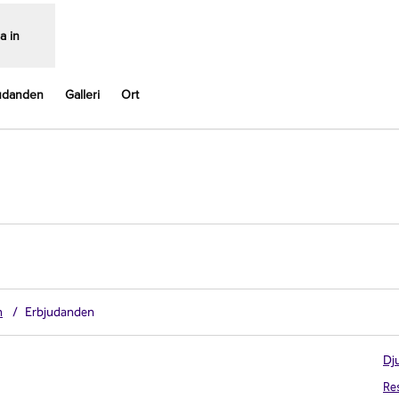
a in
udanden
Galleri
Ort
,
Öppnas i ny flik
n
/
Erbjudanden
Dju
Re