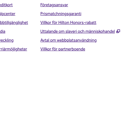
editkort
Företagsansvar
älpcenter
Prismatchningsgaranti
bbtillgänglighet
Villkor för Hilton Honors-rabatt
,
Öppna
dia
Uttalande om slaveri och människohandel
veckling
Avtal om webbplatsanvändning
rriärmöjligheter
Villkor för partnerboende