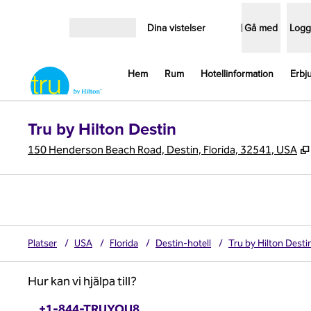
Gå vidare till innehållet
Dina vistelser
Gå med
Logg
Öppna meny
Hem
Rum
Hotellinformation
Erbj
Tru by Hilton Destin
150 Henderson Beach Road, Destin, Florida, 32541, USA
Platser
/
USA
/
Florida
/
Destin-hotell
/
Tru by Hilton Desti
Hur kan vi hjälpa till?
Telefon:
+1-844-TRUYOU8