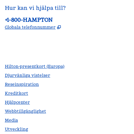
Hur kan vi hjälpa till?
Telefon:
+1-800-HAMPTON
,
Öppnas i ny flik
Globala telefonnummer
facebook
x
instagram
,
öppnas i en ny flik
,
öppnas i en ny flik
,
öppnas i en ny flik
Hilton-presentkort (Europa)
Djurvänliga vistelser
Reseinspiration
Kreditkort
Hjälpcenter
Webbtillgänglighet
Media
Utveckling