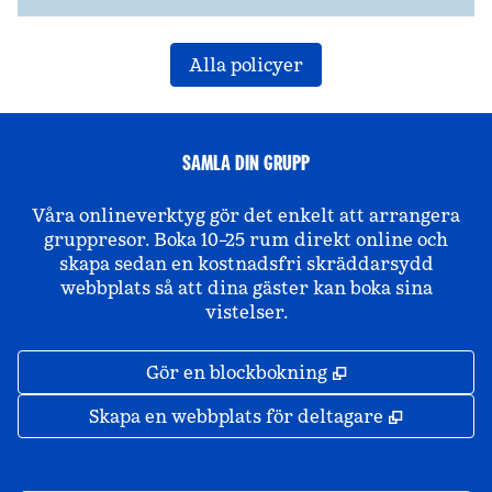
Alla policyer
SAMLA DIN GRUPP
Våra onlineverktyg gör det enkelt att arrangera
gruppresor. Boka 10–25 rum direkt online och
skapa sedan en kostnadsfri skräddarsydd
webbplats så att dina gäster kan boka sina
vistelser.
,
Öppnas i ny fli
Gör en blockbokning
,
Öppnas i 
Skapa en webbplats för deltagare