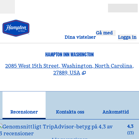
Gå vidare till innehållet
Öppna
Gå med
Dina vistelser
Logga in
HAMPTON INN WASHINGTON
,
Ö
2085 West 15th Street, Washington, North Carolina,
27889, USA
1
/
12
föregående bild
näst
1 av 12
Kontakta oss
Recensioner
Kontakta oss
Ankomsttid
4,3
(
13
)