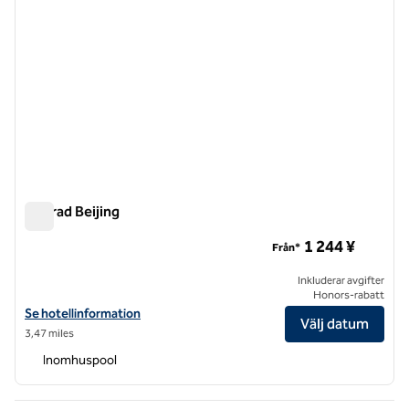
Conrad Beijing
Conrad Beijing
1 244 ¥
Från*
Inkluderar avgifter
Honors-rabatt
Visa hotelluppgifter för Conrad Beijing
Se hotellinformation
Välj datum
3,47 miles
Inomhuspool