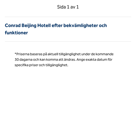
Föregående sida, 1 av 1
Nästa sida, 1 av 1
Sida
1 av 1
Sida 1 av 1
Conrad Beijing Hotell efter bekvämligheter och
funktioner
*Priserna baseras på aktuell tillgänglighet under de kommande
30 dagarna och kan komma att ändras. Ange exakta datum för
specifika priser och tillgänglighet.