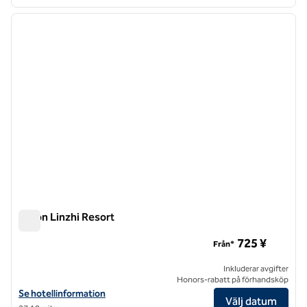
1
/
12
föregående bild
nästa b
1 av 12
Hilton Linzhi Resort
Hilton Linzhi Resort
725 ¥
Från*
Inkluderar avgifter
Honors-rabatt på förhandsköp
Visa hotelluppgifter för Hilton Linzhi Resort
Se hotellinformation
Välj datum