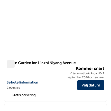
Hilton Garden Inn Linzhi Niyang Avenue
Hilton Garden Inn Linzhi Niyang Avenue
Kommer snart
Vi tar emot bokningar för 7
september 2026 och senare.
Visa hotelluppgifter för Hilton Garden Inn Linzhi Niyang Avenue
Se hotellinformation
Välj datum
2,90 miles
Gratis parkering
1
/
12
föregående bild
nästa b
1 av 12