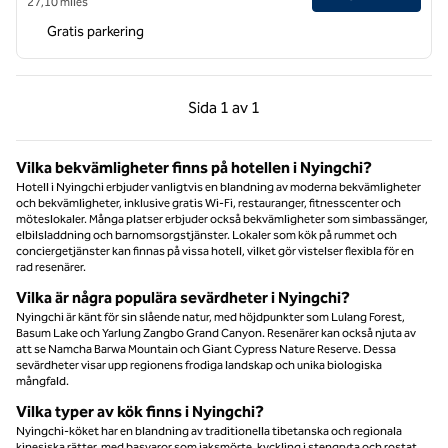
27,10 miles
Gratis parkering
Föregående sida, 1 av 1
Nästa sida, 1 av 1
Sida
1 av 1
Sida 1 av 1
Vilka bekvämligheter finns på hotellen i Nyingchi?
Hotell i Nyingchi erbjuder vanligtvis en blandning av moderna bekvämligheter
och bekvämligheter, inklusive gratis Wi-Fi, restauranger, fitnesscenter och
möteslokaler. Många platser erbjuder också bekvämligheter som simbassänger,
elbilsladdning och barnomsorgstjänster. Lokaler som kök på rummet och
conciergetjänster kan finnas på vissa hotell, vilket gör vistelser flexibla för en
rad resenärer.
Vilka är några populära sevärdheter i Nyingchi?
Nyingchi är känt för sin slående natur, med höjdpunkter som Lulang Forest,
Basum Lake och Yarlung Zangbo Grand Canyon. Resenärer kan också njuta av
att se Namcha Barwa Mountain och Giant Cypress Nature Reserve. Dessa
sevärdheter visar upp regionens frodiga landskap och unika biologiska
mångfald.
Vilka typer av kök finns i Nyingchi?
Nyingchi-köket har en blandning av traditionella tibetanska och regionala
kinesiska rätter, med basvaror som jaksmörte, kyckling i stengryta och rostat