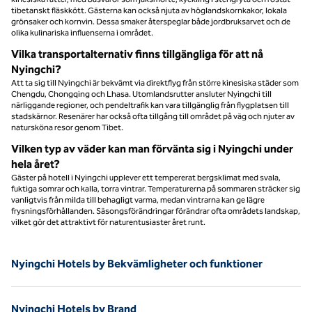
tibetanskt fläskkött. Gästerna kan också njuta av höglandskornkakor, lokala
grönsaker och kornvin. Dessa smaker återspeglar både jordbruksarvet och de
olika kulinariska influenserna i området.
Vilka transportalternativ finns tillgängliga för att nå
Nyingchi?
Att ta sig till Nyingchi är bekvämt via direktflyg från större kinesiska städer som
Chengdu, Chongqing och Lhasa. Utomlandsrutter ansluter Nyingchi till
närliggande regioner, och pendeltrafik kan vara tillgänglig från flygplatsen till
stadskärnor. Resenärer har också ofta tillgång till området på väg och njuter av
natursköna resor genom Tibet.
Vilken typ av väder kan man förvänta sig i Nyingchi under
hela året?
Gäster på hotell i Nyingchi upplever ett tempererat bergsklimat med svala,
fuktiga somrar och kalla, torra vintrar. Temperaturerna på sommaren sträcker sig
vanligtvis från milda till behagligt varma, medan vintrarna kan ge lägre
frysningsförhållanden. Säsongsförändringar förändrar ofta områdets landskap,
vilket gör det attraktivt för naturentusiaster året runt.
Nyingchi Hotels by Bekvämligheter och funktioner
Nyingchi Hotels by Brand