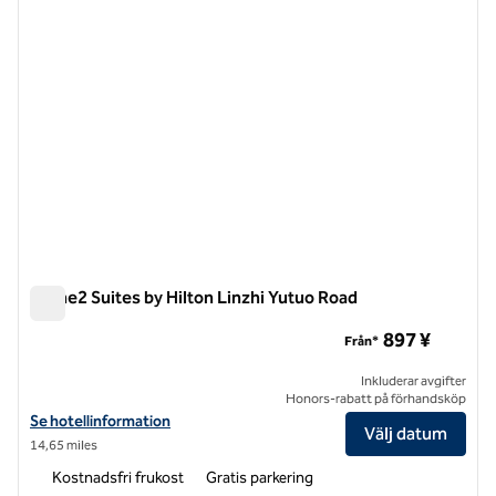
Home2 Suites by Hilton Linzhi Yutuo Road
Home2 Suites by Hilton Linzhi Yutuo Road
897 ¥
Från*
Inkluderar avgifter
Honors-rabatt på förhandsköp
Visa hotelluppgifter för Home2 Suites by Hilton Linzhi Yutuo Road
Se hotellinformation
Välj datum
14,65 miles
Kostnadsfri frukost
Gratis parkering