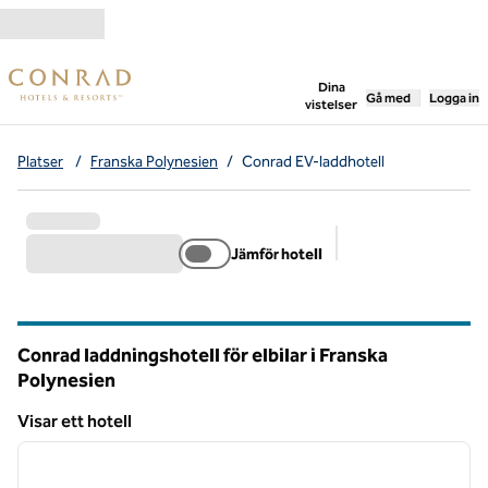
Gå vidare till innehållet
,
öppnar ny flik
Dina
Gå med
Logga in
vistelser
Platser
/
Franska Polynesien
/
Conrad EV-laddhotell
Jämför hotell
Föreslagna filter
Conrad laddningshotell för elbilar i Franska
Polynesien
Visar ett hotell
1
/
12
Visar ett hotell
föregående bild
nästa b
1 av 12