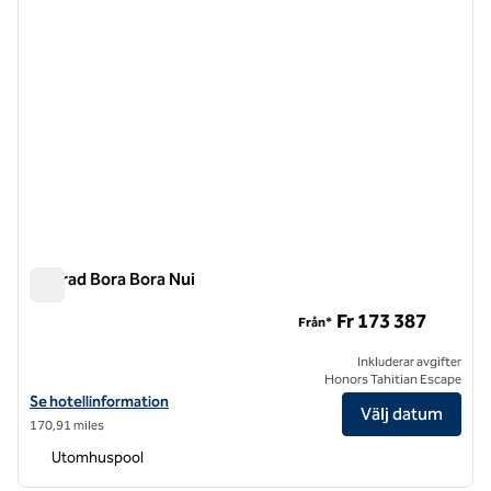
Conrad Bora Bora Nui
Conrad Bora Bora Nui
Fr 173 387
Från*
Inkluderar avgifter
Honors Tahitian Escape
Visa hotelluppgifter för Conrad Bora Bora Nui
Se hotellinformation
Välj datum
170,91 miles
Utomhuspool