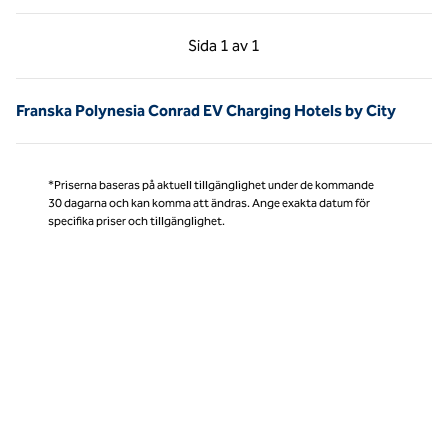
Föregående sida, 1 av 1
Nästa sida, 1 av 1
Sida
1 av 1
Sida 1 av 1
Franska Polynesia Conrad EV Charging Hotels by City
*Priserna baseras på aktuell tillgänglighet under de kommande
30 dagarna och kan komma att ändras. Ange exakta datum för
specifika priser och tillgänglighet.