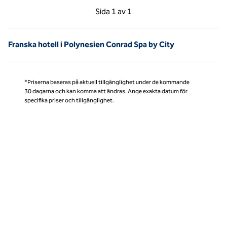
Föregående sida, 1 av 1
Nästa sida, 1 av 1
Sida
1 av 1
Sida 1 av 1
Franska hotell i Polynesien Conrad Spa by City
*Priserna baseras på aktuell tillgänglighet under de kommande
30 dagarna och kan komma att ändras. Ange exakta datum för
specifika priser och tillgänglighet.