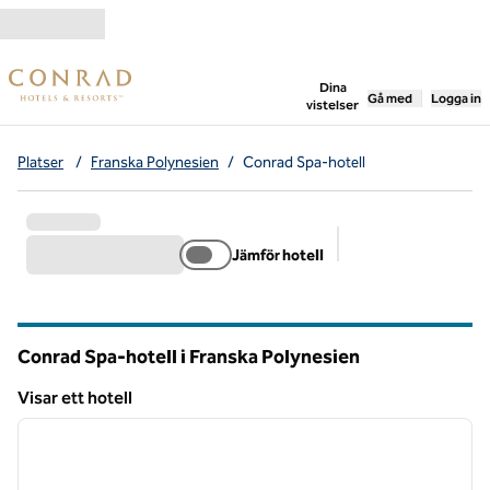
Gå vidare till innehållet
,
öppnar ny flik
Dina
Gå med
Logga in
vistelser
Platser
/
Franska Polynesien
/
Conrad Spa-hotell
Jämför hotell
Föreslagna filter
Conrad Spa-hotell i Franska Polynesien
Visar ett hotell
1
/
12
Visar ett hotell
föregående bild
nästa b
1 av 12