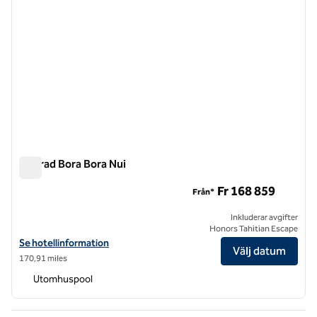
Conrad Bora Bora Nui
Conrad Bora Bora Nui
Fr 168 859
Från*
Inkluderar avgifter
Honors Tahitian Escape
Visa hotelluppgifter för Conrad Bora Bora Nui
Se hotellinformation
Välj datum
170,91 miles
Utomhuspool