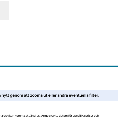
Föreslagna filter
ter eller försök zooma ut för att få fler sökresultat.
 nytt genom att zooma ut eller ändra eventuella filter.
na och kan komma att ändras. Ange exakta datum för specifika priser och