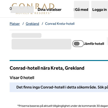
Gå vidare till innehållet
,
öppnar ny flik
0
Dina vistelser
Gå med
Logga in
Platser
/
Grekland
/
Conrad Kreta-hotell
Jämför hotell
Conrad-hotell nära Kreta, Grekland
Visar 0 hotell
Vi kunde inte hitta några hotell i detta område. Ändra dina fil
Det finns inga Conrad-hotell i detta sökområde. Sök på
*Priserna baseras på aktuell tillgänglighet under de kommande 30 dagar