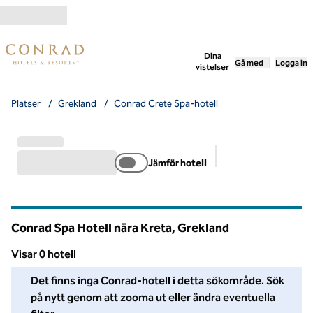
Gå vidare till innehållet
,
öppnar ny flik
Dina
Gå med
Logga in
vistelser
Platser
/
Grekland
/
Conrad Crete Spa-hotell
Jämför hotell
Föreslagna filter
Conrad Spa Hotell nära Kreta, Grekland
Visar 0 hotell
Vi kunde inte hitta några hotell i detta område. Ändra dina filter
Det finns inga Conrad-hotell i detta sökområde. Sök
på nytt genom att zooma ut eller ändra eventuella