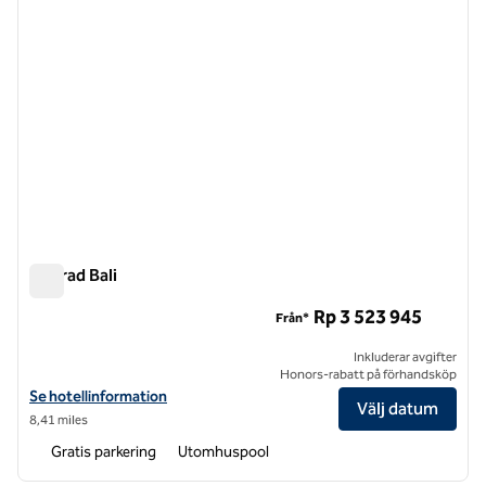
Conrad Bali
Conrad Bali
Rp 3 523 945
Från*
Inkluderar avgifter
Honors-rabatt på förhandsköp
Visa hotelluppgifter för Conrad Bali
Se hotellinformation
Välj datum
8,41 miles
Gratis parkering
Utomhuspool