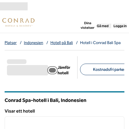
Gå vidare till innehållet
,
öppnar ny flik
Dina
Gå med
Logga in
vistelser
Platser
/
Indonesien
/
Hotell på Bali
/
Hotell i Conrad Bali Spa
Jämför
Kostnadsfri parkerin
hotell
Föreslagna filter
Conrad Spa-hotell i Bali, Indonesien
Visar ett hotell
1
/
12
Visar ett hotell
föregående bild
nästa b
1 av 12