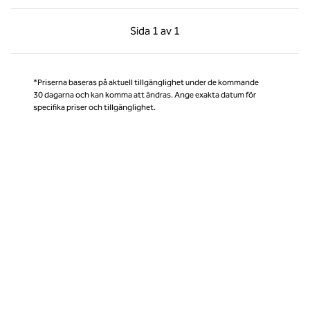
Föregående sida, 1 av 1
Nästa sida, 1 av 1
Sida
1 av 1
Sida 1 av 1
*Priserna baseras på aktuell tillgänglighet under de kommande
30 dagarna och kan komma att ändras. Ange exakta datum för
specifika priser och tillgänglighet.