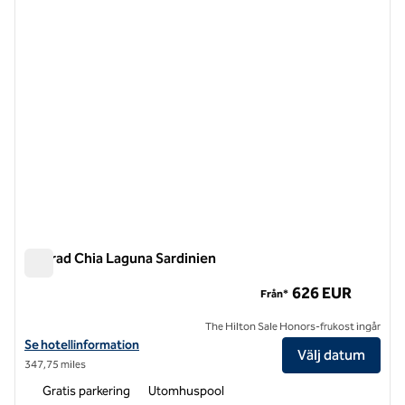
Conrad Chia Laguna Sardinien
Conrad Chia Laguna Sardinien
626 EUR
Från*
The Hilton Sale Honors-frukost ingår
Visa hotelluppgifter för Conrad Chia Laguna Sardinien
Se hotellinformation
Välj datum
347,75 miles
Gratis parkering
Utomhuspool