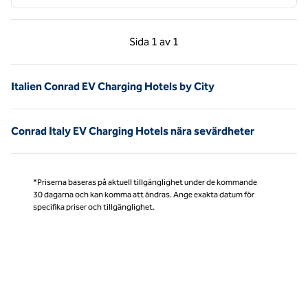
Föregående sida, 1 av 1
Nästa sida, 1 av 1
Sida
1 av 1
Sida 1 av 1
Italien Conrad EV Charging Hotels by City
Conrad Italy EV Charging Hotels nära sevärdheter
*Priserna baseras på aktuell tillgänglighet under de kommande
30 dagarna och kan komma att ändras. Ange exakta datum för
specifika priser och tillgänglighet.