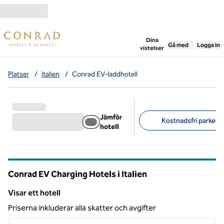
Gå vidare till innehållet
,
öppnar ny flik
Dina
Gå med
Logga in
vistelser
Platser
/
Italien
/
Conrad EV-laddhotell
Jämför
Kostnadsfri parkerin
hotell
Föreslagna filter
Conrad EV Charging Hotels i Italien
Visar ett hotell
Visar ett hotell
Priserna inkluderar alla skatter och avgifter
1
/
13
föregående bild
nästa b
1 av 13