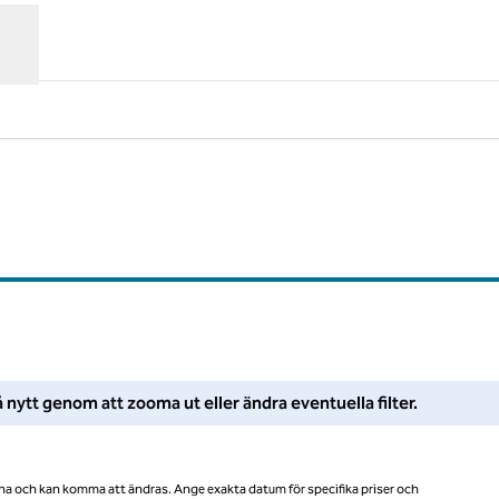
Föreslagna filter
ter eller försök zooma ut för att få fler sökresultat.
 nytt genom att zooma ut eller ändra eventuella filter.
na och kan komma att ändras. Ange exakta datum för specifika priser och