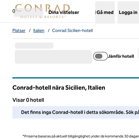
Gå vidare till innehållet
,
öppnar ny flik
0
Dina vistelser
Gå med
Logga in
Platser
/
Italien
/
Conrad Sicilien-hotell
Jämför hotell
Conrad-hotell nära Sicilien, Italien
Visar 0 hotell
Vi kunde inte hitta några hotell i detta område. Ändra dina fil
Det finns inga Conrad-hotell i detta sökområde. Sök på
*Priserna baseras på aktuell tillgänglighet under de kommande 30 dagar